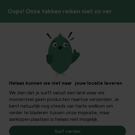
Oops! Onze takken reiken niet zo ver
Ongediertebestrijding
Perenproblemen
herkennen en
Helaas kunnen we niet naar jouw locatie leveren
We zien dat je surft vanuit een land waar we
bestrijden:
momenteel geen producten naartoe verzenden. Je
bent natuurlijk nog steeds van harte welkom om
perenbladgalmijt
verder te bladeren tussen onze inspiratie, maar
aankopen plaatsen is helaas niet mogelijk.
en rode vlekken op
Surf verder