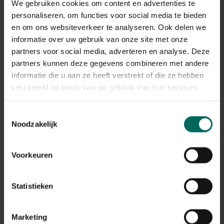
We gebruiken cookies om content en advertenties te
personaliseren, om functies voor social media te bieden
Diagnose en verschil tussen de twee
en om ons websiteverkeer te analyseren. Ook delen we
problemen
informatie over uw gebruik van onze site met onze
Om onderscheid te maken tussen perenbladgalmijt en
partners voor social media, adverteren en analyse. Deze
rode vlekken op bladeren perenboom kijk je naar de
partners kunnen deze gegevens combineren met andere
kenmerken: bij perenbladgalmijt zie je stipjes en mogelijk
informatie die u aan ze heeft verstrekt of die ze hebben
verkleuring en krulling aan de bovenzijde van het blad,
verzameld op basis van uw gebruik van hun services.
vaak zonder uitgesproken oranjekleur. Bij roest zie je
duidelijk oranje tot rode vlekken op het blad en
Toestemmingsselectie
onderkant met eventuele sporen en productieve
Noodzakelijk
aangroei. Een inspectie per blad en het vergelijken van
patronen op meerdere bomen helpt bij een juiste
conclusie.
Voorkeuren
Behandeling en preventie
Statistieken
Behandelingsopties voor perenbladgalmijt bestaan uit
een combinatie van cultuurtechnieken en gerichte
bestrijding. Verwijder en verbrand geïnfecteerd blad,
Marketing
zorg voor betere luchtcirculatie door tijdig snoeien en