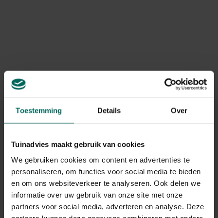
Vergeten of vergeten voedselresten in keukenkasten
of kruidenkasten, waaronder kerriepoeder en andere
gedroogde kruiden.
Lucht- en vochtigheid die stagnatie bevordert,
waardoor larven zich kunnen ontwikkelen in
voedselbronnen.
Nieuwe producten uit supermarkten of leveranciers
die besmet kunnen zijn met eitjes of larven, waardoor
de plaag zich verspreidt.
Toestemming
Details
Over
Wat te doen bij ontdekking: directe
maatregelen
Tuinadvies maakt gebruik van cookies
Wanneer je kleine bruine beestjes aantreft, begin dan
We gebruiken cookies om content en advertenties te
meteen met gerichte acties om verdere verspreiding te
personaliseren, om functies voor social media te bieden
voorkomen.
en om ons websiteverkeer te analyseren. Ook delen we
: controleer alle verpakkingen in voorraadkasten en
informatie over uw gebruik van onze site met onze
keukenkasten. Verwijder en gooi producten waarvan je
partners voor social media, adverteren en analyse. Deze
vermoedt dat ze besmet zijn of beschadigd zijn.
partners kunnen deze gegevens combineren met andere