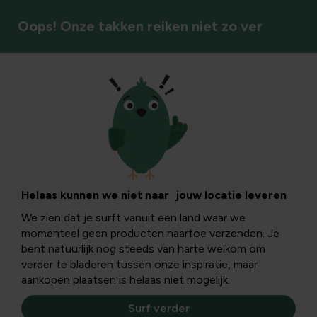
Oops! Onze takken reiken niet zo ver
Ongediertebestrijding
Kleine bruine
beestjes in huis:
Helaas kunnen we niet naar jouw locatie leveren
We zien dat je surft vanuit een land waar we
herkenning,
momenteel geen producten naartoe verzenden. Je
bent natuurlijk nog steeds van harte welkom om
oorzaken en
verder te bladeren tussen onze inspiratie, maar
aankopen plaatsen is helaas niet mogelijk.
bestrijding van
Surf verder