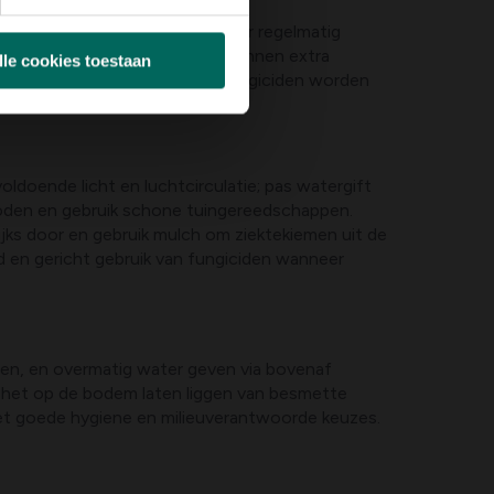
bij rozen en tomaten, maar voer regelmatig
am Serenade of vergelijkbaar) kunnen extra
lle cookies toestaan
tingen kunnen professionele fungiciden worden
ldoende licht en luchtcirculatie; pas watergift
erioden en gebruik schone tuingereedschappen.
rlijks door en gebruik mulch om ziektekiemen uit de
 en gericht gebruik van fungiciden wanneer
ren, en overmatig water geven via bovenaf
ok het op de bodem laten liggen van besmette
 met goede hygiene en milieuverantwoorde keuzes.