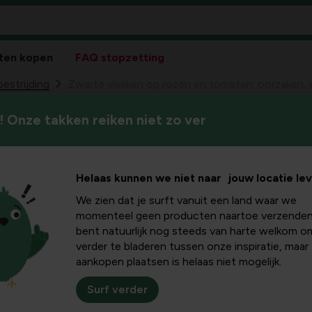
ten kopen
FAQ stopzetting
bestrijding
Zwarte vlekken op rozen en tomaten: oorzaken,
 Onze takken reiken niet zo ver
Ontdek wat zwarte vlekken o
 op rozen
herkent en welke praktische
te houden en herhaling te v
orzaken,
Helaas kunnen we niet naar jouw locatie le
We zien dat je surft vanuit een land waar we
 en
momenteel geen producten naartoe verzenden
bent natuurlijk nog steeds van harte welkom o
verder te bladeren tussen onze inspiratie, maar
erming
aankopen plaatsen is helaas niet mogelijk.
Surf verder