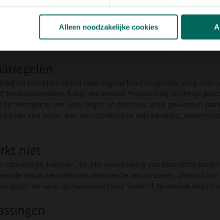
cten met kopersupplementen (koperfungiciden) kunnen helpen 
orkomen. Biologische opties zoals Bacillus subtilis (productna
Alleen noodzakelijke cookies
A
als rozen-black spot en Alternaria-solani. Voor zware besmet
elgeving.
atregelen
enblad en tomaten. Houd rekening met het volgende: zorg voor vo
 zieke onderdelen tijdig; reis minder frequent bij vochtige p
bij bestrijding van early blight en septoria; draai gewassen jaa
trijden lukt beter met een combinatie van sanering, onderhoud
kt niet
 van vroege tekenen, te late verwijdering van besmette blade
edurende lange perioden kan resistentie veroorzaken. Vermijd o
n vergroot de kans op herbesmetting. Verbind de aanpak altijd
assingen