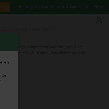
NL - NL
Plantengids
Tuininfo
Hulp & contact
 diagnose en plantenbescherming
p rozenblad en tomaten veroorzaakt, hoe je ze
 maatregelen je kunt nemen om je planten gezond
oorkomen.
veren
. Je
m