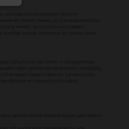
me, vochtige omstandigheden. Slechte
laderen en zwarte vlekken op rozenblad bestrijden
e zwarte vlekken op tomaten veroorzaken,
n je ernstige schade voorkomen en planten weer
rosae. Symptomen zijn ronde of onregelmatige
evallen vallen geïnfecteerde bladeren vroegtijdig
eren en knoppen; kippenhokken en tuindecoraties
tandigheden en weinig luchtcirculatie.
ngen; geïnfecteerde bladeren krijgen gele vlekken
den tot significante bladverliezen bij lage