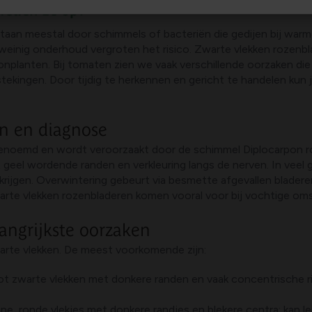
reden ze op?
aan meestal door schimmels of bacteriën die gedijen bij war
 weinig onderhoud vergroten het risico. Zwarte vlekken rozenb
onplanten. Bij tomaten zien we vaak verschillende oorzaken di
stekingen. Door tijdig te herkennen en gericht te handelen ku
n en diagnose
 genoemd en wordt veroorzaakt door de schimmel Diplocarpon 
geel wordende randen en verkleuring langs de nerven. In veel g
eit krijgen. Overwintering gebeurt via besmette afgevallen blad
rte vlekken rozenbladeren komen vooral voor bij vochtige oms
angrijkste oorzaken
arte vlekken. De meest voorkomende zijn:
ot zwarte vlekken met donkere randen en vaak concentrische ri
ine, ronde vlekjes met donkere randjes en blekere centra; kan lei