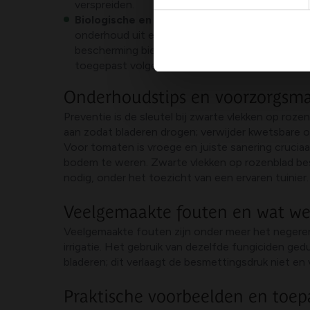
verspreiden.
Biologische en chemische bestrijding
: produ
onderhoud uit en wissel af om resistentie te vo
bescherming bieden, vooral tegen schimmels zo
toegepast volgens de etikettering en lokale reg
Onderhoudstips en voorzorgsma
Preventie is de sleutel bij zwarte vlekken op roz
aan zodat bladeren drogen; verwijder kwetsbare of
Voor tomaten is vroege en juiste sanering cruciaal 
bodem te weren. Zwarte vlekken op rozenblad bes
nodig, onder het toezicht van een ervaren tuinier.
Veelgemaakte fouten en wat wer
Veelgemaakte fouten zijn onder meer het negeren
irrigatie. Het gebruik van dezelfde fungiciden g
bladeren; dit verlaagt de besmettingsdruk niet e
Praktische voorbeelden en toep