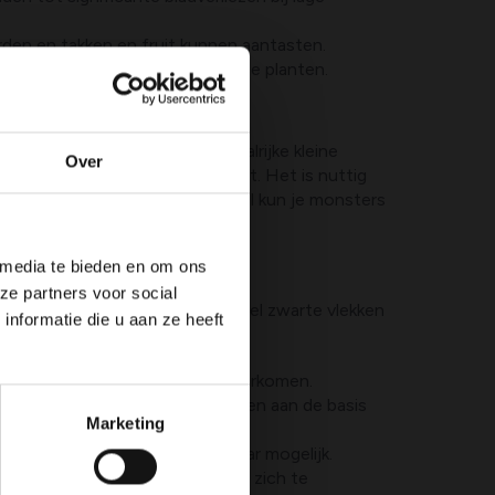
rden en takken en fruit kunnen aantasten.
orven weefselschade en verzwakte planten.
aak op early blight, terwijl talrijke kleine
Over
elde randen duiden op black spot. Het is nuttig
d en luchtcirculatie. Bij twijfel kun je monsters
 media te bieden en om ons
ze partners voor social
aten. Volg deze stappen voor zowel zwarte vlekken
nformatie die u aan ze heeft
osthoop om herbesmetting te voorkomen.
r bladvocht door water op te geven aan de basis
Marketing
en; gebruik druppelirrigatie waar mogelijk.
t schimmels minder kans krijgen zich te