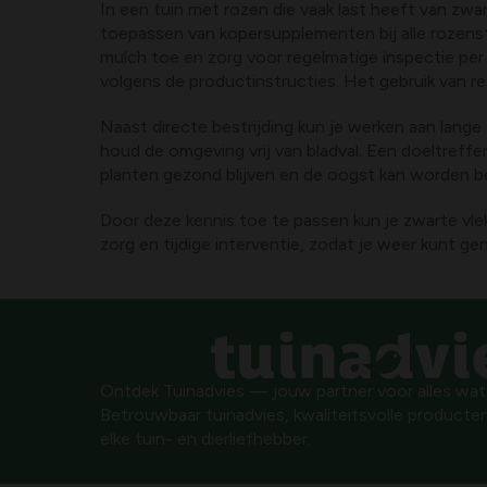
In een tuin met rozen die vaak last heeft van zwa
toepassen van kopersupplementen bij alle rozenstru
mulch toe en zorg voor regelmatige inspectie per 
volgens de productinstructies. Het gebruik van r
Naast directe bestrijding kun je werken aan lange
houd de omgeving vrij van bladval. Een doeltreff
planten gezond blijven en de oogst kan worden 
Door deze kennis toe te passen kun je zwarte vlek
zorg en tijdige interventie, zodat je weer kunt gen
Ontdek Tuinadvies — jouw partner voor alles wat g
Betrouwbaar tuinadvies, kwaliteitsvolle producten
elke tuin- en dierliefhebber.