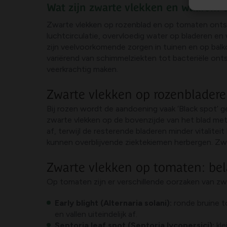
Wat zijn zwarte vlekken en waarom t
Zwarte vlekken op rozenblad en op tomaten ontst
luchtcirculatie, overvloedig water op bladeren en
zijn veelvoorkomende zorgen in tuinen en op balk
variërend van schimmelziekten tot bacteriële ont
veerkrachtig maken.
Zwarte vlekken op rozenbladere
Bij rozen wordt de aandoening vaak ‘Black spot’
zwarte vlekken op de bovenzijde van het blad met 
af, terwijl de resterende bladeren minder vitalit
kunnen overblijvende ziektekiemen herbergen. Zwa
Zwarte vlekken op tomaten: bel
Op tomaten zijn er verschillende oorzaken van zw
Early blight (Alternaria solani):
ronde bruine t
en vallen uiteindelijk af.
Septoria leaf spot (Septoria lycopersici):
kle