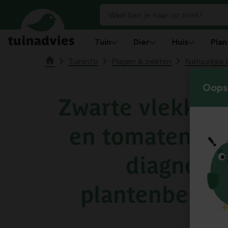
Tuin
Dier
Huis
Plan
Tuininfo
Plagen & ziekten
Natuurlijke 
Oops!
Zwarte vlekken
en tomaten: o
diagnose
plantenbesch