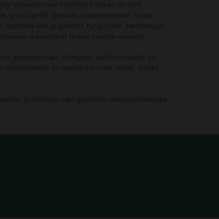
ring, snoeien naar luchtige hoeken en het
e grond geldt: gebruik druppelirrigatie, voeg
f septoria kun je gericht fungiciden aanbrengen
 algehele weerstand tegen zwarte vlekken.
oon gereedschap, stimuleer luchtcirculatie en
t consistentie en aandacht voor detail, zodat
aten profiteren van gerichte, milieuvriendelijke