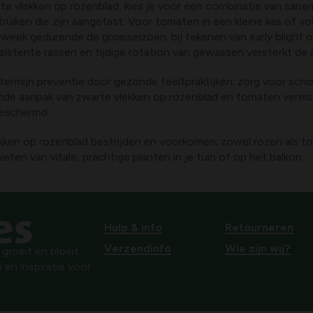
rte vlekken op rozenblad, kies je voor een combinatie van sane
iken die zijn aangetast. Voor tomaten in een kleine kas of voll
week gedurende de groeiseizoen; bij tekenen van early blight o
esistente rassen en tijdige rotation van gewassen versterkt de
 termijn preventie door gezonde teeltpraktijken: zorg voor sch
ende aanpak van zwarte vlekken op rozenblad en tomaten vereis
beschermd.
ken op rozenblad bestrijden en voorkomen; zowel rozen als tom
ieten van vitale, prachtige planten in je tuin of op het balkon.
Hulp & info
Retourneren
Verzendinfo
Wie zijn wij?
roeit en bloeit.
 en inspiratie voor