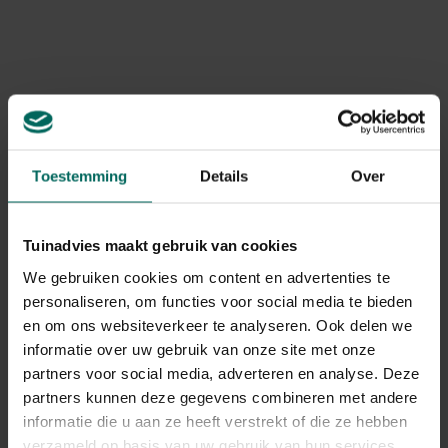
Stengelrot en bladschimmel: bruine tot zwarte vlekken
op stengels en bladeren, soms vochtige plekken;
verwijder aangetaste delen en behandel met een
biologische of kopergebaseerde fungicide indien
nodig.
Meeldauw of bladschimmel: een poederachtige witte
coating op bladeren, vooral bij hoge luchtvochtigheid;
verbeter luchtcirculatie, geef minder water bovenop
Toestemming
Details
Over
en gebruik indien nodig een fungicide voor sedum.
Nalatige bladverkleuring door voedings- en
stresstekorten: chlorose of geelverkleuring; pas
Tuinadvies maakt gebruik van cookies
voedingsbalans aan en controleer de potgrond.
We gebruiken cookies om content en advertenties te
Plagen en schade
personaliseren, om functies voor social media te bieden
Bladluis, spint en schildluizen kunnen sedum
en om ons websiteverkeer te analyseren. Ook delen we
aantasten; let op honingdauw, webben en kromme
informatie over uw gebruik van onze site met onze
bladeren. Behandeling: spuit met een milde
partners voor social media, adverteren en analyse. Deze
zeepwateroplossing of neemolie en behandel
partners kunnen deze gegevens combineren met andere
herhaaldelijk bij aanhoudende plagen.
informatie die u aan ze heeft verstrekt of die ze hebben
Wollige meeldauw en schaal insecten kunnen zich op
verzameld op basis van uw gebruik van hun services.