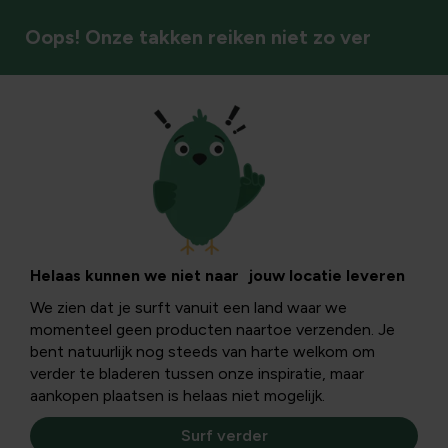
Oops! Onze takken reiken niet zo ver
Natuurlijke bestrijding
Sedum: ziekten,
oorzaken en
Helaas kunnen we niet naar jouw locatie leveren
We zien dat je surft vanuit een land waar we
verzorging
momenteel geen producten naartoe verzenden. Je
bent natuurlijk nog steeds van harte welkom om
verder te bladeren tussen onze inspiratie, maar
In dit informatieve artikel leer jij hoe sedum beschermd
aankopen plaatsen is helaas niet mogelijk.
kan worden tegen veelvoorkomende ziekten en
problemen. Je krijgt herkenningskenmerken, oorzaken en
Surf verder