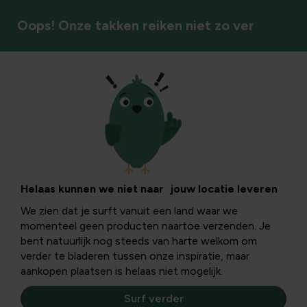
Oops! Onze takken reiken niet zo ver
Natuurlijke bestrijding
Dahlia en
schimmels:
Helaas kunnen we niet naar jouw locatie leveren
We zien dat je surft vanuit een land waar we
herkennen,
momenteel geen producten naartoe verzenden. Je
bent natuurlijk nog steeds van harte welkom om
behandelen en
verder te bladeren tussen onze inspiratie, maar
aankopen plaatsen is helaas niet mogelijk.
voorkomen
Surf verder