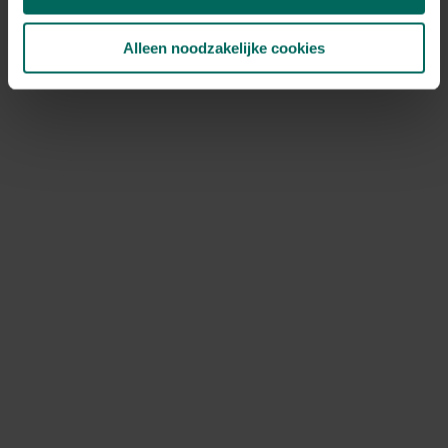
verwijder geïnfecteerde bladeren en bloemonderdelen
Alleen noodzakelijke cookies
zo snel mogelijk om verspreiding te stoppen
controleer de knollen na de oogst en verwijder
aangetaste delen; laat gezonde knollen drogen
voordat je ze bewaart
verminder de luchtvochtigheid met betere ventilatie
en minder waterdruk op de bladeren
voer een grondige reiniging uit van gereedschap en
werkplekken om verspreiding te voorkomen
toepassing van geschikte fungiciden volgens de lokale
regelgeving; voorkom overdosering en volg de
voorgeschreven perioden
Onderhoud en tuinpraktijken
Voor langdurige gezondheid van dahlia’s is preventie
cruciaal. Belangrijke praktijken:
kweekdraagkracht en veldrotatie: wissel knollen op een