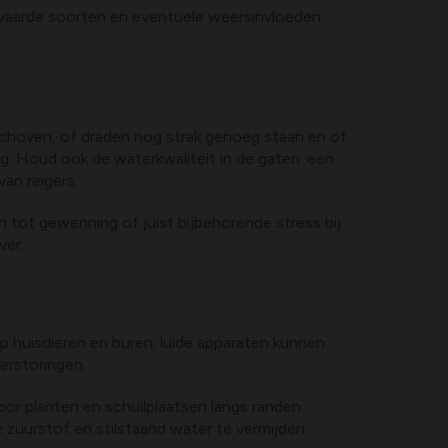
vaarde soorten en eventuele weersinvloeden.
schoven, of draden nog strak genoeg staan en of
g. Houd ook de waterkwaliteit in de gaten: een
an reigers.
en tot gewenning of juist bijbehorende stress bij
ver.
 huisdieren en buren; luide apparaten kunnen
verstoringen.
oor planten en schuilplaatsen langs randen
e zuurstof en stilstaand water te vermijden.