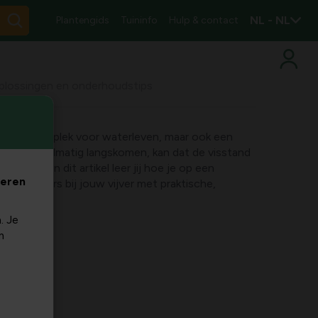
NL - NL
Plantengids
Tuininfo
Hulp & contact
 oplossingen en onderhoudstips
et alleen een plek voor waterleven, maar ook een
 reigers regelmatig langskomen, kan dat de visstand
rstoren. In dit artikel leer jij hoe je op een
veren
met reigers bij jouw vijver met praktische,
houdstips.
. Je
m