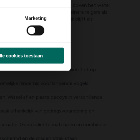
 is een lage, stevige lijn net iets boven het water
alve meter hoogte om zowel kleinere reigers als
Marketing
niet doorhangt en aantrekkelijk blijft als
lle cookies toestaan
nnen landen en de vis kunnen pakken. Let op
omelijke hindernis voor landende vogels.
n. Wissel af en plaats decoys in verschillende
 vaak afhankelijk van gedragsverandering en
ituatie. Gebruik lichte materialen en combineer
eschermd en de draden strak staan.