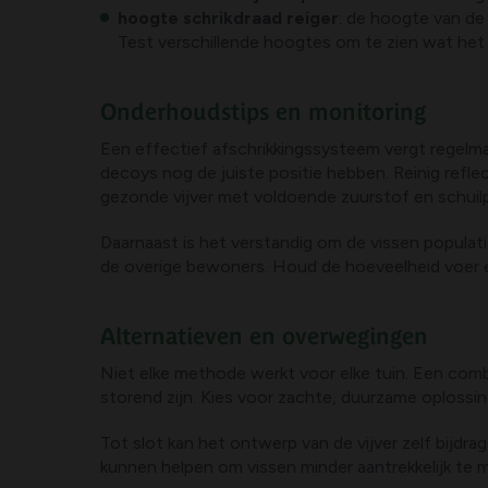
hoogte schrikdraad reiger
: de hoogte van d
Test verschillende hoogtes om te zien wat het 
Onderhoudstips en monitoring
Een effectief afschrikkingssysteem vergt regelm
decoys nog de juiste positie hebben. Reinig refl
gezonde vijver met voldoende zuurstof en schuilpl
Daarnaast is het verstandig om de vissen populatie
de overige bewoners. Houd de hoeveelheid voer en 
Alternatieven en overwegingen
Niet elke methode werkt voor elke tuin. Een com
storend zijn. Kies voor zachte, duurzame oplossing
Tot slot kan het ontwerp van de vijver zelf bijdr
kunnen helpen om vissen minder aantrekkelijk te m