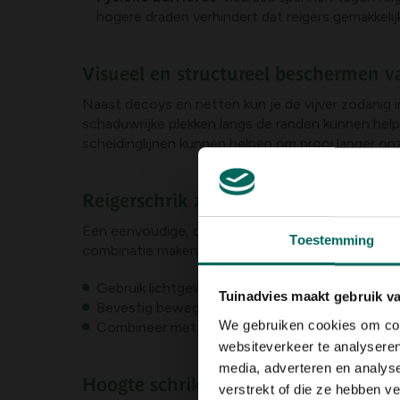
hogere draden verhindert dat reigers gemakkeli
Visueel en structureel beschermen va
Naast decoys en netten kun je de vijver zodanig i
schaduwrijke plekken langs de randen kunnen helpe
scheidinglijnen kunnen helpen om prooi langer on
Reigerschrik zelf maken
Een eenvoudige, doe-het-zelf aanpak kan bestaan 
Toestemming
combinatie maken van drijvende voorwerpen en win
Gebruik lichtgewicht materialen die door de wi
Tuinadvies maakt gebruik v
Bevestig bewegende kenmerken op een flexibel
We gebruiken cookies om cont
Combineer met reflecterende oppervlakken en ee
websiteverkeer te analyseren
media, adverteren en analys
Hoogte schrikdraad reiger: wat werk
verstrekt of die ze hebben v