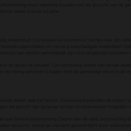
e afscherming moet rekening houden met de grootte van de ge
beste werkt in jouw situatie.
atig onderhoud. Controleer na stormen of netten niet zijn ver
ecterende oppervlakken en vervang beschadigde onderdelen tijdi
aatsen kan minder aantrekkelijk zijn voor langdurige bezoeken v
 in de gaten te houden. Een plotseling verlies van vis kan leid
de timing van voer in balans met de aanwezige prooi in de vij
binatie werkt vaak het beste. Overweeg bovendien de impact op
en die gericht zijn op lange termijn en minimaliseer mogelijke 
agen aan betere bescherming. Diepte aan de rand, beschutting d
aken als prooi, terwijl de visstand gezond blijft door voldoend