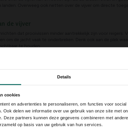
jk landen. Overweeg ook netten over de vijver om directe toe
n de vijver
nrichten dat prooivissen minder aantrekkelijk zijn voor reigers
n om de jacht vaak te onderbreken. Denk ook aan de plek waar 
zichtbaar te houden.
uit bewegende of wisselende elementen die rust en veiligheid
Details
dgedreven bewegingen die doorsneller zijn dan een stilstaand 
nd kunnen bewegen zonder te raken aan de waterlijn.
an cookies
e magneet of kabel zodat ze afwisselend schudden en draaien
ent en advertenties te personaliseren, om functies voor social
n nep reiger die af en toe verschuift voor extra effect.
. Ook delen we informatie over uw gebruik van onze site met on
e. Deze partners kunnen deze gegevens combineren met andere i
t
erzameld op basis van uw gebruik van hun services.