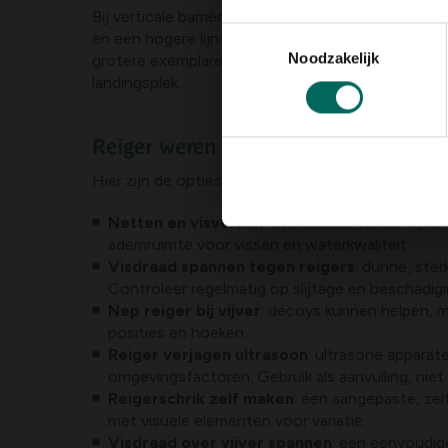
Bij verticale barrières zoals schrikdraad geldt: ho
Toestemmingsselectie
en een hogere lijn boven het wateroppervlak. Vee
Noodzakelijk
grotere exemplaren af te schrikken. Daarnaast is 
landingsplek.
Reiger weren bij vijver: praktische op
Hier zijn de opties die vaak als meest effectief
Netten en visvelden
: overdekken van de vijve
ademruimte voor vissen en waterkwaliteit.
Visdraad spannen tegen reigers
: dunne, ste
Controleer regelmatig op slijtage en beschadig
Nep reiger bij vijver
: decoys kunnen helpen, ma
posities en hoeken.
Reiger verjagen ultrasoon
: ultrasone apparat
omgevingsfactoren. Gebruik als aanvulling, niet
Reigerschrik zelf maken
: een aangepaste, zel
met visuele elementen voor variatie.
Visdraad over vijver spannen
: een eenvoudig