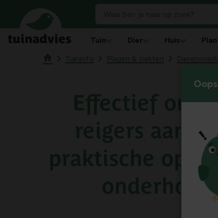
Tuin
Dier
Huis
Plan
Tuininfo
Plagen & ziekten
Dierenoverl
Oops!
Effectief omg
reigers aan de
praktische oplo
onderhouds