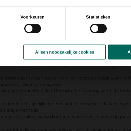
ogte en spanning bepalen de effectiviteit. Een slimme combinatie
l systemen gebruiken een combinatie van een meter tot anderh
Voorkeuren
Statistieken
het nuttig om te zorgen voor voldoende spanning zodat de draad 
ties op een rij
Alleen noodzakelijke cookies
A
 worden beschouwd, met korte uitleg en overwegingen.
r met een fijn net of meerdere netten voorkomt dat reigers ku
rke draden gespannen boven de vijver vormen een bijna onoverk
ingen door wind of knaagwerk.
ar nepotentieel kan de effectiviteit na verloop van tijd afneme
en kunnen een tijdelijke meerwaarde bieden, maar de werking is
 als enige methode.
fgemaakte oplossing kan kosten besparen en inspelen op jouw s
e methode die vaak succes oplevert als het gebied goed is afg