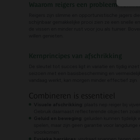
Waarom reigers een probleem vorme
Reigers zijn slimme en opportunistische jagers di
schijnbaar gemakkelijke prooi zien ze een snelle en
de vissen en minder rust voor jou als tuinier. Bov
willen genieten.
Kernprincipes van afschrikking
De sleutel tot succes ligt in variatie en tijdig i
seizoen met een basisbescherming en vermeideli
vandaag werkt, kan morgen minder effectief zijn.
Combineren is essentieel
Visuele afschrikking
: plaats nep reiger bij vi
Gebruik daarnaast reflecterende objecten zoals 
Geluid en beweging
: geluiden kunnen tijdeli
spelen, maar zijn geen garantie voor langdurige
voorkomen.
Fysieke barrières
: visdraad spannen tegen rei