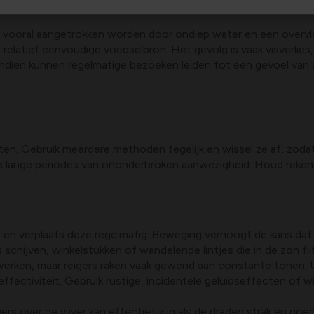
n
e vooral aangetrokken worden door ondiep water en een overvloed
 relatief eenvoudige voedselbron. Het gevolg is vaak visverlies,
endien kunnen regelmatige bezoeken leiden tot een gevoel van ag
nzetten. Gebruik meerdere methoden tegelijk en wissel ze af, zoda
jk lange periodes van ononderbroken aanwezigheid. Houd rek
jver en verplaats deze regelmatig. Beweging verhoogt de kans da
schijven, winkelstukken of wandelende lintjes die in de zon fli
jk werken, maar reigers raken vaak gewend aan constante tonen
 effectiviteit. Gebruik rustige, incidentele geluidseffecten of
gers over de vijver kan effectief zijn als de draden strak en 