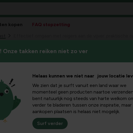
ten kopen
FAQ stopzetting
ast
Effectief omgaan met reigers aan de vijver: praktische
 Onze takken reiken niet zo ver
Een vijver in jouw tuin is ni
aan met
bron van rust en plezier. Als
en de algehele beleving snel ve
 vijver:
Helaas kunnen we niet naar jouw locatie le
doeltreffende manier omgaat 
haalbare methoden en onder
We zien dat je surft vanuit een land waar we
ssingen en
momenteel geen producten naartoe verzenden
bent natuurlijk nog steeds van harte welkom o
verder te bladeren tussen onze inspiratie, maar
tips
aankopen plaatsen is helaas niet mogelijk.
Surf verder