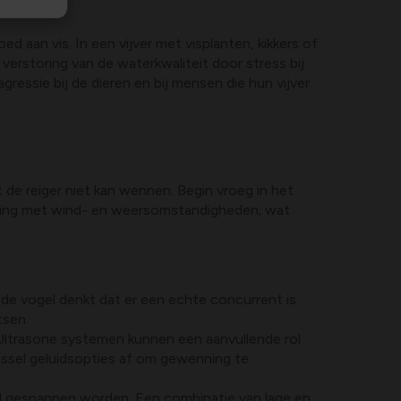
 aan vis. In een vijver met visplanten, kikkers of
 verstoring van de waterkwaliteit door stress bij
ressie bij de dieren en bij mensen die hun vijver
t de reiger niet kan wennen. Begin vroeg in het
ening met wind- en weersomstandigheden; wat
t de vogel denkt dat er een echte concurrent is.
tsen.
. Ultrasone systemen kunnen een aanvullende rol
 wissel geluidsopties af om gewenning te
goed gespannen worden. Een combinatie van lage en