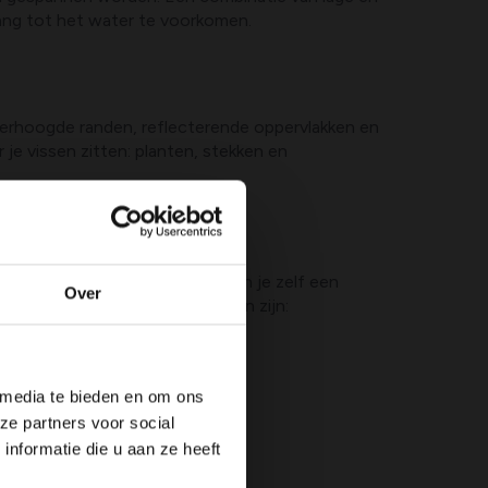
gang tot het water te voorkomen.
. Verhoogde randen, reflecterende oppervlakken en
je vissen zitten: planten, stekken en
 geven rondom de vijver. Zo kun je zelf een
Over
decoy. Belangrijke aanwijzingen zijn:
.
 media te bieden en om ons
ze partners voor social
nformatie die u aan ze heeft