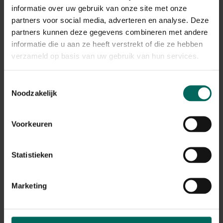
in stukjes en leg ze op een bakplaat. Druppel er wat
informatie over uw gebruik van onze site met onze
olijfolie over en pers de teentjes knoflook uit over de
partners voor social media, adverteren en analyse. Deze
pompoenstukjes. Gaar de stukjes in een voorverwarmde
partners kunnen deze gegevens combineren met andere
oven op 200°C gedurende een half uurtje. Doe de
informatie die u aan ze heeft verstrekt of die ze hebben
stukjes samen met de look in een blender en voeg er de
verzameld op basis van uw gebruik van hun services.
verse kaas aan toe. Mix alles fijn. Breng op smaak met
wat peper en zout. Naar smaak kan je er ook wat
gemberpoeder of currypoeder aan toevoegen.
Toestemmingsselectie
Noodzakelijk
Voorkeuren
Statistieken
Marketing