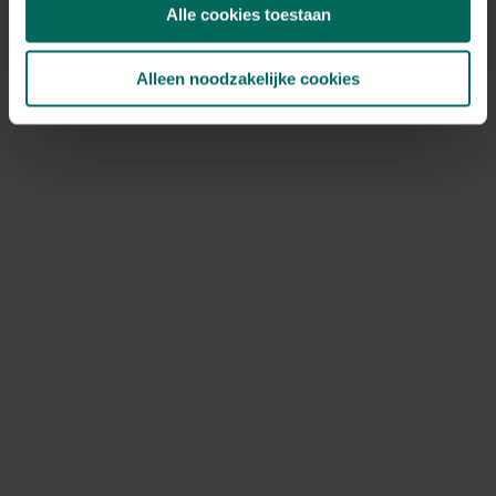
Alle cookies toestaan
Alleen noodzakelijke cookies
3. Pompoenchips in de friteuse:
Heb je een feestje, verwen dan je gasten eens met deze
originele en verrassend lekkere pompoenchips!
Verwijder de zaden en zaadlijsten uit de pompoen en snijd
hem met een scherp mes in heel dunne plakjes. Verwarm
de friteuse op tot 175°en bak de pompoenplakjes krokant
gedurende een paar minuten. Haal ze er uit met een
schuimspaan en laat ze uitlekken. Bestrooi de chips met
wat zeezout.