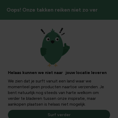
Oops! Onze takken reiken niet zo ver
Recepten uit eigen tuin
Vijf originele
pompoenideeën
Helaas kunnen we niet naar jouw locatie leveren
We zien dat je surft vanuit een land waar we
momenteel geen producten naartoe verzenden. Je
Aan pompoenen in deze tijd van het jaar geen gebrek! In
bent natuurlijk nog steeds van harte welkom om
de keuken wordt pompoen vaak gebruikt om er soep van
verder te bladeren tussen onze inspiratie, maar
te maken maar je kan er nog meer mee...
aankopen plaatsen is helaas niet mogelijk.
Surf verder
Aan pompoenen in deze tijd van het jaar geen gebrek!