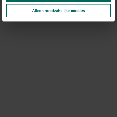
Alleen noodzakelijke cookies
Pumpkin Spice Latte maken
Ingrediënten voor 2 personen
300 gr pompoen (gekookt en gepureerd)
400 ml melk (ook mogelijk met sojamelk of
amandelmelk)
snuifje gemalen gemberpoeder
snuifje gemalen kruidnagel
snuifje kaneel
snuifje speculaaskruiden (naar smaak toevoegen )
2 el ahornsiroop (naar smaak toevoegen)