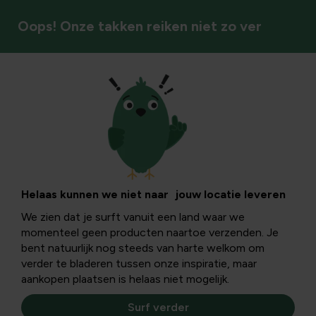
Oops! Onze takken reiken niet zo ver
Recepten uit eigen tuin
Over pompoenen:
Pumpkin Spice
Helaas kunnen we niet naar jouw locatie leveren
We zien dat je surft vanuit een land waar we
Latte en meer...
momenteel geen producten naartoe verzenden. Je
bent natuurlijk nog steeds van harte welkom om
verder te bladeren tussen onze inspiratie, maar
De pompoen kan je in heel wat vormen en kleuren
aankopen plaatsen is helaas niet mogelijk.
verkrijgen maar welke gebruik je nu waarvoor? We zetten
hier alvast een aantal bekende soorten voor je op een
Surf verder