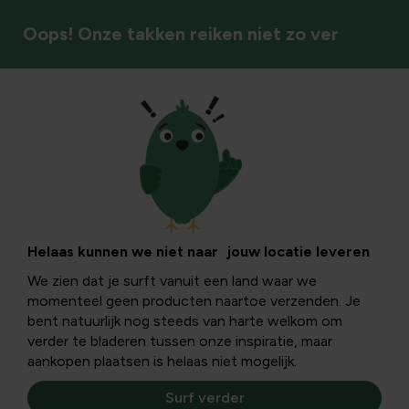
Oops! Onze takken reiken niet zo ver
Recepten uit eigen tuin
Kleur jouw bord
met eetbare
Helaas kunnen we niet naar jouw locatie leveren
We zien dat je surft vanuit een land waar we
bloemen
momenteel geen producten naartoe verzenden. Je
bent natuurlijk nog steeds van harte welkom om
verder te bladeren tussen onze inspiratie, maar
Eetbare bloemen zijn niet alledaags en geven door hun
aankopen plaatsen is helaas niet mogelijk.
kleur, smaak en vorm een feestelijk toets aan ons
gerecht. Je kan ze ook eenvoudig zelf kweken.
Surf verder