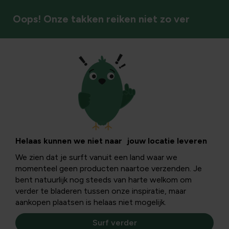
Oops! Onze takken reiken niet zo ver
Recepten uit eigen tuin
Een feestmaal
zonder suiker:
Helaas kunnen we niet naar jouw locatie leveren
We zien dat je surft vanuit een land waar we
alternatieve suikers
momenteel geen producten naartoe verzenden. Je
bent natuurlijk nog steeds van harte welkom om
verder te bladeren tussen onze inspiratie, maar
Heel wat mensen moeten omwille van hun gezondheid
aankopen plaatsen is helaas niet mogelijk.
suiker bannen uit hun dagelijkse voeding. Ontdek hier een
aantal alternatieven voor suiker met natuurlijke
Surf verder