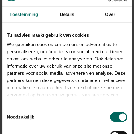
zoete nectar uit de bloemen van de kokospalm. De
nectar wordt ingekookt en verwerkt tot de zachte
Toestemming
Details
Over
zoete, heerlijk smakende kokosbloesemsuiker die je in
vele natuurvoedingswinkels kan kopen.
Het is een suiker met een lage glycemische index. Het is
Tuinadvies maakt gebruik van cookies
gezonder dan gewone suiker en heeft minder invloed op
je bloedsuikerspiegel. Het is ideaal om te gebruiken in
We gebruiken cookies om content en advertenties te
warme bereidingen. Het mengt heel goed in vloeistof en
personaliseren, om functies voor social media te bieden
in deeg en kan dus ook gebruikt worden om te bakken.
en om ons websiteverkeer te analyseren. Ook delen we
De zoetkracht is te vergelijken met gewone suiker.
informatie over uw gebruik van onze site met onze
partners voor social media, adverteren en analyse. Deze
partners kunnen deze gegevens combineren met andere
informatie die u aan ze heeft verstrekt of die ze hebben
verzameld op basis van uw gebruik van hun services.
Toestemmingsselectie
Noodzakelijk