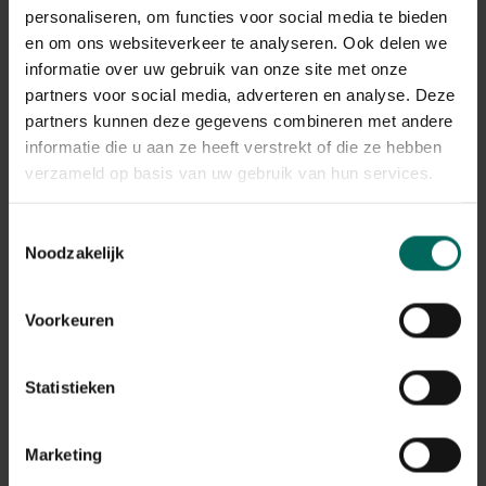
2 eetlepels kokosolie
personaliseren, om functies voor social media te bieden
1 eetlepel cacao (Gulva Java)
en om ons websiteverkeer te analyseren. Ook delen we
een klein beetje kokosrasp
informatie over uw gebruik van onze site met onze
partners voor social media, adverteren en analyse. Deze
partners kunnen deze gegevens combineren met andere
informatie die u aan ze heeft verstrekt of die ze hebben
verzameld op basis van uw gebruik van hun services.
Bereiding:
(voor 2 kleine cakes of in grote cake)
Toestemmingsselectie
Noodzakelijk
Verwijder de pitjes uit de dadels en laat ze gedurende
een 10 tal minuten weken in koud water. Doe de
dadels samen met de appelmoes in een pot en mix zo
Voorkeuren
fijn mogelijk.
Voor de verdere bereiding is een keukenmachine
Statistieken
ideaal maar het kan ook zonder. Giet alles in een
beslagkom en voeg er al kloppend het cacaopoeder
en de eieren doorheen. Als de eieren goed onder het
Marketing
beslag gemengd zijn, mag je het amandelmeel en