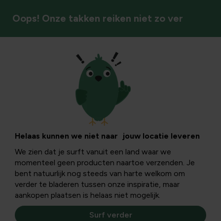
Oops! Onze takken reiken niet zo ver
Recepten uit eigen tuin
Browniecake met
avocado topping
Helaas kunnen we niet naar jouw locatie leveren
We zien dat je surft vanuit een land waar we
momenteel geen producten naartoe verzenden. Je
Wie houdt er nu niet van de smaak van een smeuïge
bent natuurlijk nog steeds van harte welkom om
brownie, een typische Amerikaanse caloriebom. En omdat
verder te bladeren tussen onze inspiratie, maar
een mens zich toch nu en dan wel eens goed mag
aankopen plaatsen is helaas niet mogelijk.
verwennen stel ik jullie dit fantastisch alternatief voor.
Deze browniecake zit boordevol natuurlijke producten.
Surf verder