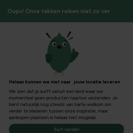
Oops! Onze takken reiken niet zo ver
Oogsten & bewaren
Natuurlijke
bestrijding van
Helaas kunnen we niet naar jouw locatie leveren
We zien dat je surft vanuit een land waar we
plagen en ziekten
momenteel geen producten naartoe verzenden. Je
bent natuurlijk nog steeds van harte welkom om
in de tuin
verder te bladeren tussen onze inspiratie, maar
aankopen plaatsen is helaas niet mogelijk.
Surf verder
Plagen en ziekten in de tuin kunnen je planten flink te