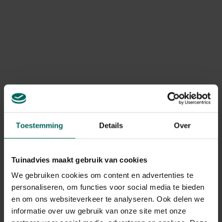
Natuurlijke bestrijding: strategieën en
toepassing
Preventie en bodemgezondheid
Verbeter de bodem met compost en organische
mulch zodat noodzakelijke micro-organismen groeien
en water beter vastgehouden wordt.
Voed planten met een gebalanceerde, organische
voeding en zorg voor voldoende bladoppervlak voor
Toestemming
Details
Over
fotosynthese.
Rotatie en beddengroei: wissel groenten per seizoen
en gebruik verschillende plantgroepen om
Tuinadvies maakt gebruik van cookies
ziekteoverdracht te verminderen.
We gebruiken cookies om content en advertenties te
Mechanische en fysieke
personaliseren, om functies voor social media te bieden
en om ons websiteverkeer te analyseren. Ook delen we
maatregelen
informatie over uw gebruik van onze site met onze
Inspecteer regelmatig planten, verwijder aangetaste