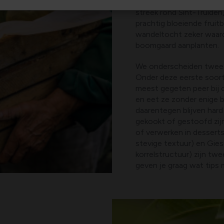
buiten de grens bekend o
streek rond Sint-Truiden
prachtig bloeiende fruit
wandeltocht zeker waard 
boomgaard aanplanten.
We onderscheiden twee 
Onder deze eerste soort
meest gegeten peer bij o
en eet ze zonder enige b
daarentegen blijven hard
gekookt of gestoofd zij
of verwerken in dessert
stevige textuur) en Gie
korrelstructuur) zijn t
geven je graag wat tips 