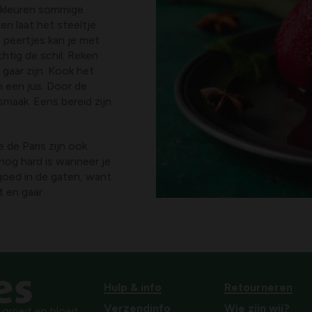
g kleuren sommige
 en laat het steeltje
e peertjes kan je met
htig de schil. Reken
gaar zijn. Kook het
n een jus. Door de
smaak. Eens bereid zijn
de Paris zijn ook
nog hard is wanneer je
goed in de gaten, want
t en gaar.
Hulp & info
Retourneren
Verzendinfo
Wie zijn wij?
roeit en bloeit.