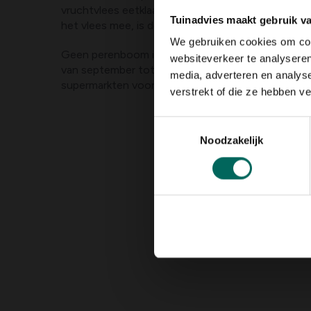
vruchtvlees eetklaar is door langs de steelkant li
Tuinadvies maakt gebruik v
het vlees mee, is de peer rijp.
We gebruiken cookies om cont
Geen perenboom in de tuin? De meeste soorten vi
websiteverkeer te analyseren
van september tot maart in de winkel. Vooral rond 
media, adverteren en analys
supermarkten voorzien van bijna alle soorten stoo
verstrekt of die ze hebben v
Toestemmingsselectie
Noodzakelijk