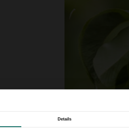
 doorgaans plukklaar
vanaf augustus rijp
Details
an de smaak en
oor je ze eet of het