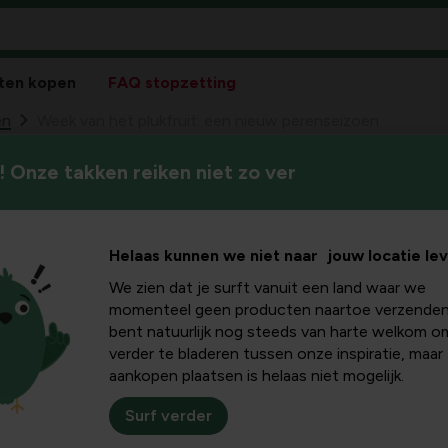
ten kopen
FAQ stopzetting
en
Week van het plukfruit: een nieuw perenseizoen
 Onze takken reiken niet zo ver
Liefhebbers van peren kunne
ukfruit:
nieuwe perenseizoen. Met dez
zelfgekweekte peren.
nseizoen
Helaas kunnen we niet naar jouw locatie le
We zien dat je surft vanuit een land waar we
momenteel geen producten naartoe verzenden
bent natuurlijk nog steeds van harte welkom o
verder te bladeren tussen onze inspiratie, maar
Liefhebbers van peren k
aankopen plaatsen is helaas niet mogelijk.
nieuwe perenseizoen. Verk
zowel gekookt, gestoofd 
Surf verder
hoef je zelfs zo ver nie