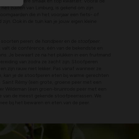
m zijn lekkere smaak en top kwaliteit. Vooral de
, het zuiden van Limburg, is gekend om zijn
boomgaarden die in het voorjaar een fiets- of
zijn. Ook in de tuin kan je jouw eigen kleine
soorten peren: de
handpeer
en de
stoofpeer
.
 valt de conférence, één van de bekendste en
ns. Je bewaart ze na het plukken in een fruitmand
ereiding van zodra ze zacht zijn. Stoofperen
 en zijn rauw niet lekker. Pas vanaf wanneer ze
n, kan je de stoofperen eten bij warme gerechten
s. Saint Rémy (een grote, groene peer met een
ser Wildeman (een groen-bruinrode peer met een
wee van de meest gekende stoofpeerrassen. We
mee bij het bewaren en eten van de peer.