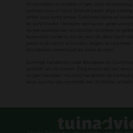
of verwerken in crumble of jam. Door de bereidin
soorten roos of rood. Schil de peren altijd volledig
zitten voor extra smaak. Enkel heel kleine of small
de schil stoven. Verwijder dan na het garen voorzic
op een kooktijd van 45 minuten vooraleer ze goed 
kookvocht verder in tot de saus de dikte heeft va
peren in dit vocht te houden, krijgen ze nog meer 
stoofperen zowel koud als warm te eten.
Sommige handperen zoals Bloedpeer en Comtesse 
geschikt om te stoven. Zorg ervoor dat het vlees 
ze gaat bereiden. Houd bij handperen de kooktijd 
deze soorten zijn na minder dan 15 miniten al zach
Ontdek Tuinadvies — jouw partner voor alles wat g