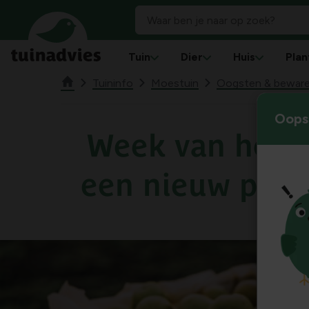
Tuin
Dier
Huis
Plan
Tuininfo
Moestuin
Oogsten & bewar
Oops!
Week van het pl
een nieuw pere