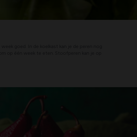
en week goed. In de koelkast kan je de peren nog
s om op één week te eten. Stoofperen kan je op