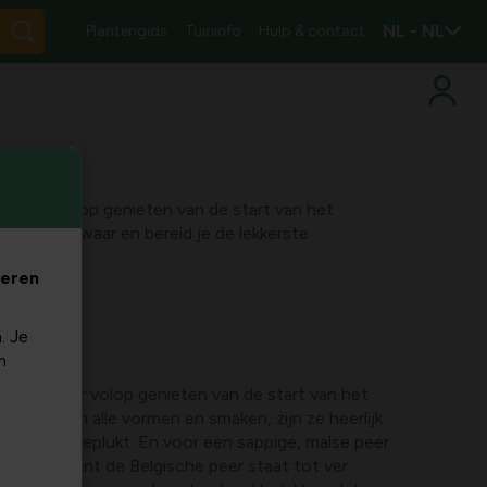
NL - NL
Plantengids
Tuininfo
Hulp & contact
n weer volop genieten van de start van het
e tips bewaar en bereid je de lekkerste
veren
. Je
m
unnen weer volop genieten van de start van het
rijgbaar in alle vormen en smaken, zijn ze heerlijk
als vers geplukt. En voor een sappige, malse peer
t te gaan want de Belgische peer staat tot ver