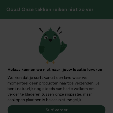
Oops! Onze takken reiken niet zo ver
Moestuin
Kruiden
Kruiden zijn eenvoudig te kweken, zelfs op balkon of
Helaas kunnen we niet naar jouw locatie leveren
terras. Lees hier hoe je ze verzorgt, oogst en gebruikt,
We zien dat je surft vanuit een land waar we
zodat je altijd verse smaakmakers binnen handbereik hebt.
momenteel geen producten naartoe verzenden. Je
bent natuurlijk nog steeds van harte welkom om
verder te bladeren tussen onze inspiratie, maar
aankopen plaatsen is helaas niet mogelijk.
Surf verder