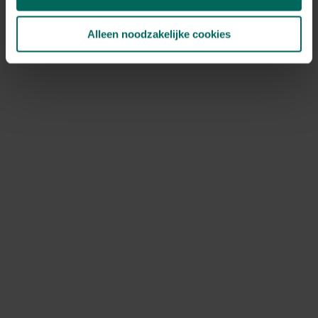
kopje kruidenthee kan je trouwens eenvoudig zelf
bereiden.
Alleen noodzakelijke cookies
Lees verder
Winterse smaakmakers uit de