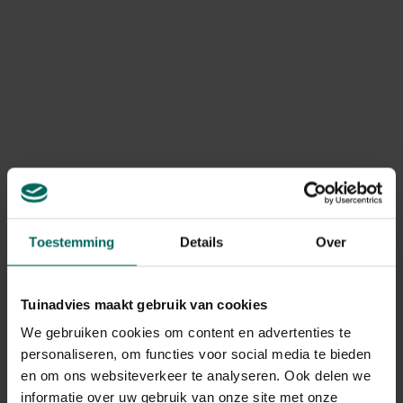
Toestemming
Details
Over
Hoe hou je kruiden langer in
leven?
Tuinadvies maakt gebruik van cookies
We gebruiken cookies om content en advertenties te
Het is leuk om altijd verse kruiden in huis te hebben.
personaliseren, om functies voor social media te bieden
Ze vullen de kamer met een heerlijk aroma en laten
jouw gerechten nog beter smaken.
en om ons websiteverkeer te analyseren. Ook delen we
informatie over uw gebruik van onze site met onze