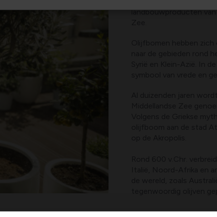
is traditioneel en ook v
landbouwproducten van 
Zee.
Olijfbomen hebben zich c
naar de gebieden rond he
Syrië en Klein-Azië. In 
symbool van vrede en ge
Al duizenden jaren wordt
Middellandse Zee genoem
Volgens de Griekse myth
olijfboom aan de stad A
op de Akropolis.
Rond 600 v.Chr. verbreid
Italië, Noord-Afrika en 
de wereld, zoals Australi
tegenwoordig olijven ge