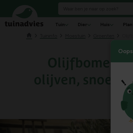
Tuin
Dier
Huis
Plan
Tuininfo
Moestuin
Groenten
Olijf
Oops!
Olijfbomen: 
olijven, snoeien