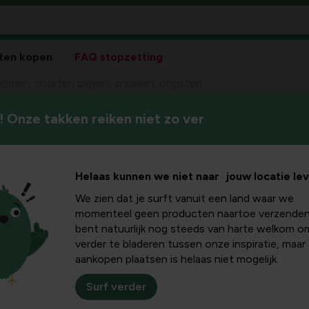
ten kopen
FAQ stopzetting
bomen: soorten olijven, snoeien, oogsten
 Onze takken reiken niet zo ver
De olijfboom is een boom uit 
soorten
30 soorten met een groot spre
olijfboom...
, oogsten
Helaas kunnen we niet naar jouw locatie le
We zien dat je surft vanuit een land waar we
momenteel geen producten naartoe verzenden
bent natuurlijk nog steeds van harte welkom o
verder te bladeren tussen onze inspiratie, maar
De olijfboom (Olea europ
aankopen plaatsen is helaas niet mogelijk.
Het geslacht Olea telt 
spreidingsgebied. De olij
Surf verder
gegeten en uit de pit en