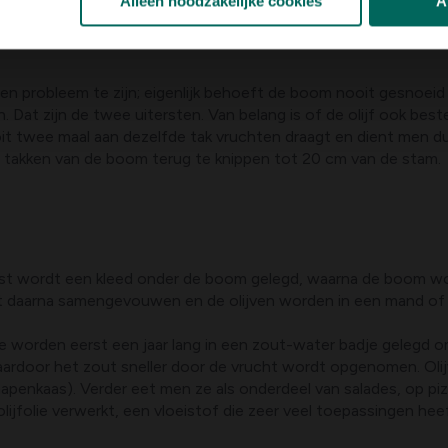
Alleen noodzakelijke cookies
A
en probleem te zijn; eigenlijk behoeft de boom nooit gesnoeid
 Dat zijn de twee uitersten. Van belang is of de olijf ook best
it twee maal aan dezelfde tak vruchten draagt en dient men du
e takken van de boom terug te knippen tot 20 cm van de stam.
. Eerst wordt een kleed onder de boom gelegd, waarna de boom 
dt daarna samengevouwen en de olijven worden in een mand of 
 worden eerst een jaar lang in een zout-water badje gelegd o
waardoor het zout sneller door de vrucht wordt opgenomen. Olij
hapenkaas). Verder eet men ze als onderdeel van salades, op piz
olijfolie verwerkt, een vloeistof die zeer veel toepassingen he