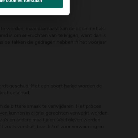
lle cookies toestaan
 te worden, maar daarnaast kan de boom net als
emd is om er vruchten van te krijgen, want dan is
s de takken die gedragen hebben in het voorjaar
wordt geschud. Met een soort harkje worden de
krat geschud.
m de bittere smaak te verwijderen. Het proces
ven kunnen in allerlei gerechten verwerkt worden,
za's en andere maaltijden. Veel olijven worden
eft zoals voedsel, brandstof voor verwarming en