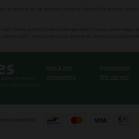
e groene en de donkere (zwarte) olijven. De groene olijven zij
In het Grieks wordt onderscheid gemaakt tussen onder meer zes 
 zwarte olijf), thasos, ionische groene en throumpes (gerimpeld
Hulp & info
Retourneren
Verzendinfo
Wie zijn wij?
roeit en bloeit.
 en inspiratie voor
SMOGELIJKHEDEN