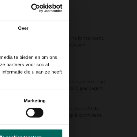
Over
grond staan. Ze herstellen snel na lichte vorst.
laten vocht en licht door. Gebruik van
toeslaat.
 media te bieden en om ons
ze partners voor social
nformatie die u aan ze heeft
elatief langzaam, heeft een dikke stam en lange
houden bij het beplanten. Pas na 5 jaar begint
er waardevol.
Marketing
lea europaea subsp. sylvestris. In Oost-Afrika
 zijn. In de hooglanden van Ethiopië komt deze
dschap.