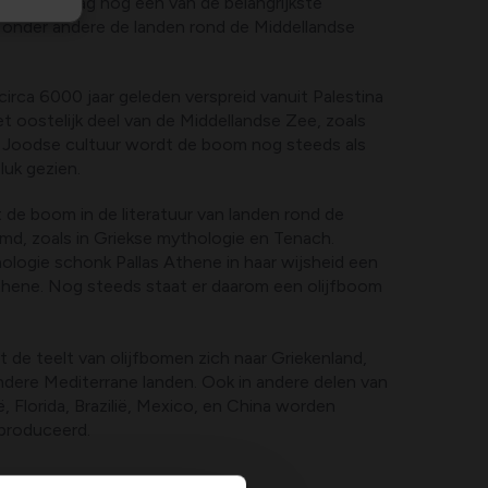
andaag de dag nog een van de belangrijkste
onder andere de landen rond de Middellandse
irca 6000 jaar geleden verspreid vanuit Palestina
t oostelijk deel van de Middellandse Zee, zoals
de Joodse cultuur wordt de boom nog steeds als
luk gezien.
 de boom in de literatuur van landen rond de
d, zoals in Griekse mythologie en Tenach.
ologie schonk Pallas Athene in haar wijsheid een
thene. Nog steeds staat er daarom een olijfboom
t de teelt van olijfbomen zich naar Griekenland,
andere Mediterrane landen. Ook in andere delen van
ë, Florida, Brazilië, Mexico, en China worden
produceerd.