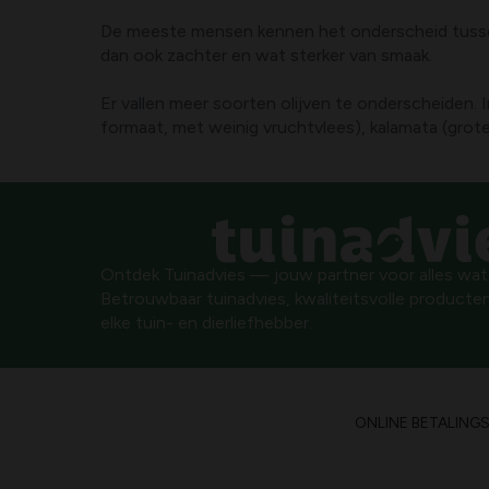
De meeste mensen kennen het onderscheid tussen d
dan ook zachter en wat sterker van smaak.
Er vallen meer soorten olijven te onderscheiden. 
formaat, met weinig vruchtvlees), kalamata (grote
Ontdek Tuinadvies — jouw partner voor alles wat g
Betrouwbaar tuinadvies, kwaliteitsvolle producten
elke tuin- en dierliefhebber.
ONLINE BETALING