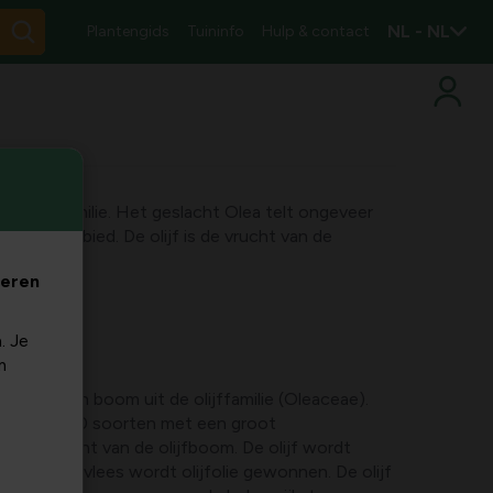
NL - NL
Plantengids
Tuininfo
Hulp & contact
de olijffamilie. Het geslacht Olea telt ongeveer
idingsgebied. De olijf is de vrucht van de
veren
. Je
m
aea) is een boom uit de olijffamilie (Oleaceae).
ongeveer 30 soorten met een groot
f is de vrucht van de olijfboom. De olijf wordt
 het vruchtvlees wordt olijfolie gewonnen. De olijf