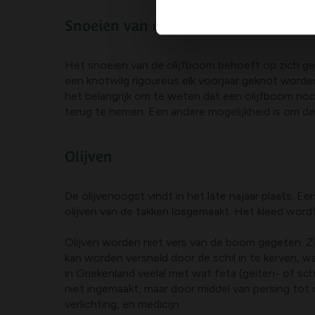
Snoeien van een olijfboom:
Het snoeien van de olijfboom behoeft op zich ge
een knotwilg rigoureus elk voorjaar geknot worden.
het belangrijk om te weten dat een olijfboom noo
terug te nemen. Een andere mogelijkheid is om d
Olijven
De olijvenoogst vindt in het late najaar plaats
olijven van de takken losgemaakt. Het kleed wor
Olijven worden niet vers van de boom gegeten. Ze
kan worden versneld door de schil in te kerven, 
in Griekenland veelal met wat feta (geiten- of sc
niet ingemaakt, maar door middel van persing tot 
verlichting, en medicijn.