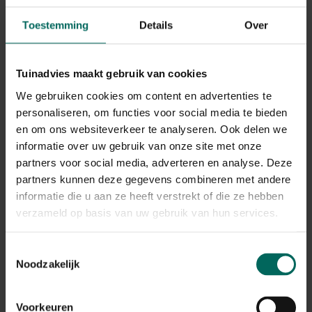
dag, verkies je jonge
blaadjes, dan is 3 uur
Toestemming
Details
Over
voldoende. (jonge
blaadjes van de snijbiet is
een heerlijk lekkernij
Tuinadvies maakt gebruik van cookies
wanneer ze gekookt en
We gebruiken cookies om content en advertenties te
opgedient worden bij een
personaliseren, om functies voor social media te bieden
salade).
en om ons websiteverkeer te analyseren. Ook delen we
Keukenkruiden
minstens 3
Hoewel de meeste
informatie over uw gebruik van onze site met onze
uur zon per
keukenkruiden liefst volle
partners voor social media, adverteren en analyse. Deze
dag
zon nodig hebben,
partners kunnen deze gegevens combineren met andere
kunnen kruiden zoals
informatie die u aan ze heeft verstrekt of die ze hebben
bieslook, koriander,
verzameld op basis van uw gebruik van hun services.
citroenmelisse, munt,
oregano of peterselie
ook goed gedijen in een
Toestemmingsselectie
schaduwrijke tuin.
Noodzakelijk
Boerenkool
3-4 uur
Er zal slechts een kleine
zon per
groeiachterstand
Voorkeuren
dag
optreden wanneer