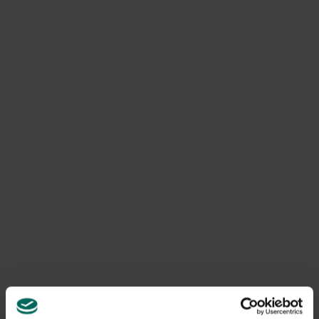
slecht groeien op deze schaduwrijke plaatsen, want die
hebben een aantal uur volle zon nodig per dag.
TEELT
SCHADUW
KWEEKTIPS
Rucola
Minstens 3
Rucola houdt van
tot 4 uur
schaduw, omdat bij een
zon per
overvloed van zon de
dag
smaak van rucola te bitter
wordt.
Chinese kool,
Ten minste
Aziatische groenten
mizuna, paksoi
twee uur
zoals bok choi,
of andere
zon per
komatsuna en tatsoi
Aziatische
dag.
goed heerlijk groeien met
groenten
een paar uur van de zon
en wat indirect licht of
lichte schaduw.
Snijbiet
3-5 uur
Hou je van snijbiet voor
zon per
de scherpe stengels, kies
dag
dan voor 5 uur zon per