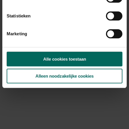
boerenkool geteeld
wordt op een plaats met
Statistieken
lichte schaduw in plaats
van op een zonnige
plaats.
Marketing
Sla
3-4 uur
Sla is een ideale groente
zon per
om te telen in
dag
schaduwrijke tuinen.
Bovendien kan sla niet zo
Alle cookies toestaan
goed tegen de felle en
warme zon. De schaduw
Alleen noodzakelijke cookies
zorgt er bovendien voor
dat de sla langer te
oogsten is dan bij teelt in
zonrijke gebieden.
Mesclun
2 uur zon
Mesclun is een salade uit
per dag
de Franse keuken, het is
een mengsel van
verschillende slasoorten