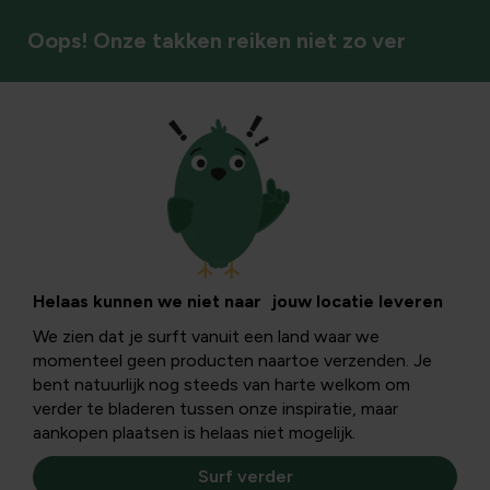
Oops! Onze takken reiken niet zo ver
Groenten
Groenten telen op
schaduwrijke
Helaas kunnen we niet naar jouw locatie leveren
We zien dat je surft vanuit een land waar we
plaatsen
momenteel geen producten naartoe verzenden. Je
bent natuurlijk nog steeds van harte welkom om
verder te bladeren tussen onze inspiratie, maar
Zelfs in schaduwrijke plaatsen kan je groenten telen,
aankopen plaatsen is helaas niet mogelijk.
zolang je kiest voor de juiste gewassen en enkele
eenvoudige aanpassingen doet.
Surf verder