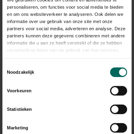
Voor de saus:
personaliseren, om functies voor social media te bieden
en om ons websiteverkeer te analyseren. Ook delen we
50 gram bakboter
informatie over uw gebruik van onze site met onze
60 gram bloem
1 liter water
partners voor social media, adverteren en analyse. Deze
1 dl witte wijn
partners kunnen deze gegevens combineren met andere
sap van ½ citroen
informatie die u aan ze heeft verstrekt of die ze hebben
peper en zout of bouillon
verzameld op basis van uw gebruik van hun services.
1 teentje verse knoflook
1 potje saffraanpoeder
Toestemmingsselectie
wat lichte room
Noodzakelijk
1 bakje verse champignons
Voorkeuren
Bereiding
Spoel de verse spinazie en blancheer deze kort in
Statistieken
kokend water. Giet het water af en vang ze op in een
zeef. Spoel ze af onder koud water en nijp het
overtollige water er uit. Mix de spinazie daarna fijn. Bij
Marketing
gebruik van diepvriesspinazie laat je deze ontdooien,