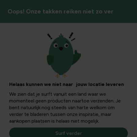
Oops! Onze takken reiken niet zo ver
Groenten
Cannelloni gevuld
met spinazie en
Helaas kunnen we niet naar jouw locatie leveren
We zien dat je surft vanuit een land waar we
ricotta
momenteel geen producten naartoe verzenden. Je
bent natuurlijk nog steeds van harte welkom om
verder te bladeren tussen onze inspiratie, maar
Cannelloni gevuld met spinazie en ricotta : Dit is een
aankopen plaatsen is helaas niet mogelijk.
geweldig recept waar je met de ganse familie kan van
smullen. Cannelloni zijn pasta-buisjes die je kan vullen met
Surf verder