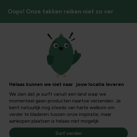
Oops! Onze takken reiken niet zo ver
Groenten
Asperges telen: van
moestuin naar bord
Helaas kunnen we niet naar jouw locatie leveren
We zien dat je surft vanuit een land waar we
momenteel geen producten naartoe verzenden. Je
Eens je aspergeplanten in jouw moestuin hebt staan kan
bent natuurlijk nog steeds van harte welkom om
je er tot 10 jaar lang van genieten. Heb je voldoende
verder te bladeren tussen onze inspiratie, maar
ruimte dan is het de moeite waard om het uit te proberen.
aankopen plaatsen is helaas niet mogelijk.
Surf verder
De temperaturen stijgen en dat betekent: tijd voor het