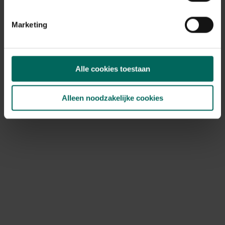
Marketing
De aanplant
Alle cookies toestaan
Een aspergebed aanleggen vraagt enige zorg, maar is
ook voor niet ervaren tuiniers
niet zo moeilijk. Bereid
Alleen noodzakelijke cookies
de gekozen plek voor door de grond tot ongeveer 30 cm
diep te
mengen met organische compost of mest
om
de bodem van extra voedingsstoffen te voorzien. Graaf
in deze verbeterde grond sleuven van 30 cm diep en 70
cm breed waarin je de aspergeklauwen plaatst met de
wortels naar beneden en de knoppen naar boven. Reken
per lopende meter maximum 4 planten
, want het loof
groeit wijd uit. Bedek met een 5-10 cm aarde en druk
goed aan. Met ze regelmatig van wat water te voorzien,
zeker tijdens droge periodes, zijn de wortels klaar om te
groeien. Enkel de bodem dien je nog onkruidvrij te