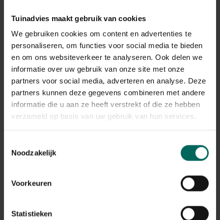
vanwege de behoefte aan humus en het risico op te
veel vocht in de winter.
Een goed gedraineerde grond
Tuinadvies maakt gebruik van cookies
is dan ook van belang. Vooral witte asperges zijn nogal
We gebruiken cookies om content en advertenties te
kieskeurig wat betreft hun standplaats, terwijl groene
personaliseren, om functies voor social media te bieden
asperges veel minder veeleisend zijn.
en om ons websiteverkeer te analyseren. Ook delen we
informatie over uw gebruik van onze site met onze
Leg het aspergebed aan op een
zonnige plek
waar het
partners voor social media, adverteren en analyse. Deze
zonlicht de bodem kan opwarmen en zo voor een vroege
oogst kan zorgen. Kies ook een plekje aan de zijkant van
partners kunnen deze gegevens combineren met andere
je moestuin want het loof van de asperges wordt hoog
informatie die u aan ze heeft verstrekt of die ze hebben
en kan voor vrij veel schaduw zorgen.
verzameld op basis van uw gebruik van hun services.
Toestemmingsselectie
Noodzakelijk
Voorkeuren
Statistieken