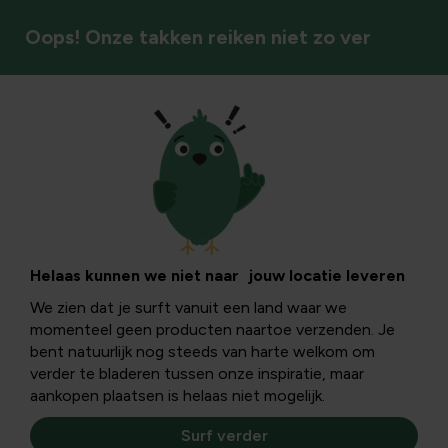
Oops! Onze takken reiken niet zo ver
Zoogdieren
Riet verwijderen
uit de vijver
Helaas kunnen we niet naar jouw locatie leveren
We zien dat je surft vanuit een land waar we
momenteel geen producten naartoe verzenden. Je
Riet is een zeer nuttige plant voor vijver en waterfiltering
bent natuurlijk nog steeds van harte welkom om
in het algemeen. Indien het riet te breed uitgroeit zijn hier
verder te bladeren tussen onze inspiratie, maar
wat tips om riet te vijverwijderen.
aankopen plaatsen is helaas niet mogelijk.
Surf verder
Riet in de vijver kan mooi zijn en heeft ook een zeer