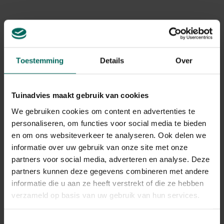
soorten, omdat deze een zeer grote filterwerking heeft,
volledig winterhard is, bestand is tegen verontreiniging
(zouttoevoeging, zeepresten, ...) en ook lange perioden
van droogte kan verdragen.
Toestemming
Details
Over
Riet heeft echter een probleem dat de wortelstokken
zeer sterke groeiers zijn en voor problemen kunnen
zorgen.
Indien het riet niet in een afgebakende zone wordt
Tuinadvies maakt gebruik van cookies
geplant zoals bij helofytenfilters kan deze plant de vijver
We gebruiken cookies om content en advertenties te
volledig domineren. Bij natuurlijke vijvers kan dit wel eens
personaliseren, om functies voor social media te bieden
het geval zijn, zeker wanneer de vijver niet zo diep is.
en om ons websiteverkeer te analyseren. Ook delen we
informatie over uw gebruik van onze site met onze
Vanaf de late zomer tot een stuk in het najaar bloeit het
partners voor social media, adverteren en analyse. Deze
riet en kan je de bruine pluimen zien waaien tot een stuk
partners kunnen deze gegevens combineren met andere
in oktober. In de winter sterfven de bovenste delen van
de plant af en blijven de holle stengels staan. Dit geeft bij
informatie die u aan ze heeft verstrekt of die ze hebben
tijden van vorst de mogelijkheid dat afvalgassen nog
verzameld op basis van uw gebruik van hun services.
steeds uit de vijver kunnen ontsnappen doorheen deze
stengels.
Toestemmingsselectie