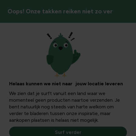
Oops! Onze takken reiken niet zo ver
Vogels
De zwaluwen zijn
terug: voorjaars-
Helaas kunnen we niet naar jouw locatie leveren
We zien dat je surft vanuit een land waar we
acrobatie
momenteel geen producten naartoe verzenden. Je
bent natuurlijk nog steeds van harte welkom om
verder te bladeren tussen onze inspiratie, maar
Gekwetter in de lucht, snelle bewegingen... merk daarbij
aankopen plaatsen is helaas niet mogelijk.
de gevorkte staart en de sikkelvormige vleugels op en je
hebt geen verrekijker nodig om een zwaluw te herkennen.
Surf verder