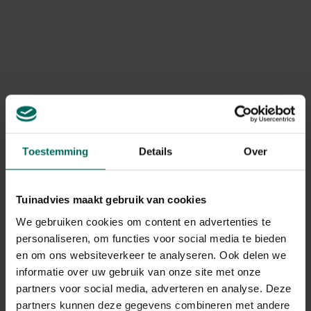
spannende tijd vol uitdagingen. Ze blijven in de buurt,
worden nog
gevoerd tijdens de vlucht
en leren
ondertussen de fijne kneepjes van de jacht. Zelfs drinken
gebeurt vliegend!
Met wat geluk brengt een ouderpaar in een goed seizoen
tot drie nesten
groot. In de herfst verzamelen
boerenzwaluwen zich in indrukwekkende groepen van
honderden vogels, klaar om samen naar hun winterverblijf
in Zuidelijk Afrika te vertrekken.
Toestemming
Details
Over
Tuinadvies maakt gebruik van cookies
We gebruiken cookies om content en advertenties te
personaliseren, om functies voor social media te bieden
en om ons websiteverkeer te analyseren. Ook delen we
informatie over uw gebruik van onze site met onze
partners voor social media, adverteren en analyse. Deze
partners kunnen deze gegevens combineren met andere