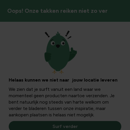
Oops! Onze takken reiken niet zo ver
Vogels
Vijverkalender: de
vijver in maart
Helaas kunnen we niet naar jouw locatie leveren
We zien dat je surft vanuit een land waar we
momenteel geen producten naartoe verzenden. Je
Organisch afval in de vijver zorgt voor een verzuurde
bent natuurlijk nog steeds van harte welkom om
bodem waardoor er later in het jaar een hogere algengroei
verder te bladeren tussen onze inspiratie, maar
ontstaat.
aankopen plaatsen is helaas niet mogelijk.
Surf verder