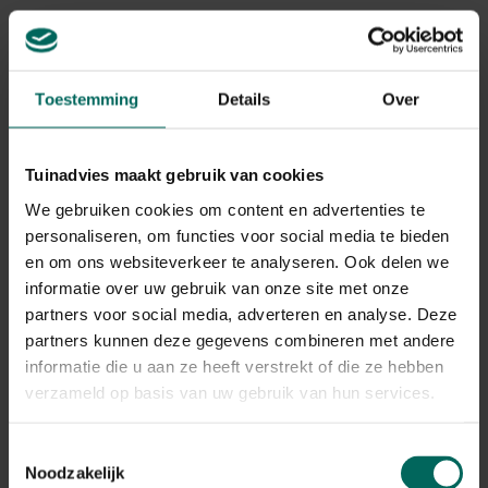
rustiger uit en blijven de zachte temperaturen overdag
aanhouden. Hou de nachten nog in de gaten want het
kan nog zakken tot rond het vriespunt.
Toestemming
Details
Over
Tuinadvies maakt gebruik van cookies
We gebruiken cookies om content en advertenties te
personaliseren, om functies voor social media te bieden
en om ons websiteverkeer te analyseren. Ook delen we
informatie over uw gebruik van onze site met onze
Ruim de vijver op
partners voor social media, adverteren en analyse. Deze
partners kunnen deze gegevens combineren met andere
Net zoals vorige maand zijn er nog een aantal
informatie die u aan ze heeft verstrekt of die ze hebben
aandachtpuntjes om rekening met te houden:
verzameld op basis van uw gebruik van hun services.
Begin de
vissen
pas te voeren met een vitaminerijk voer
Toestemmingsselectie
als de watertemperatuur tot een waarde rond de 10 °C
Noodzakelijk