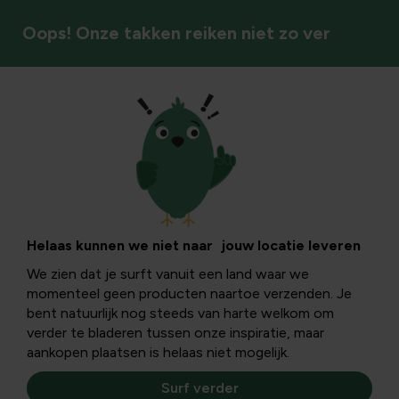
Oops! Onze takken reiken niet zo ver
Vogels
Tips om vogels te
voederen in de tuin
Helaas kunnen we niet naar jouw locatie leveren
We zien dat je surft vanuit een land waar we
momenteel geen producten naartoe verzenden. Je
Het is herfst, de periode waarin vogels op zoek gaan naar
bent natuurlijk nog steeds van harte welkom om
een goede voederplek. Welke vogels wat eten en hoe je
verder te bladeren tussen onze inspiratie, maar
dit het best aanbiedt, ontdek je in volgend artikel.
aankopen plaatsen is helaas niet mogelijk.
Surf verder