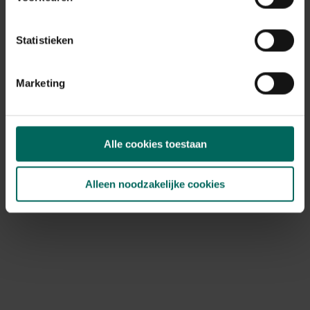
pindanoten; bij voorkeur op de grond maar ook wel
vanop de voedertafel of vanuit voedersilo's.
Roodborst, heggenmus en winterkoning
komen af
Statistieken
op insectenpaté, gedroogde insecten zoals
meelwormen en strooivoer, op een beschutte plek op
de grond of vanop de voedertafel.
Marketing
Alle cookies toestaan
Alleen noodzakelijke cookies