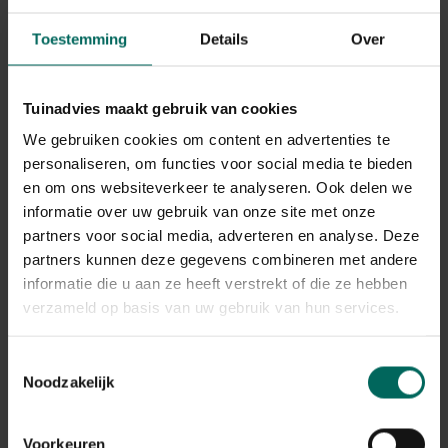
Lijsterachtigen
(merel, kramsvogel, spreeuw,
zanglijster,...) eten een mix rijk aan insecten en fruit,
Toestemming
Details
Over
gedroogde bessen, gewelde rozijnen en krenten,
overrijpe appels, sierappels... Ze zoeken het voedsel
doorgaans op een beschutte plaats op de grond of
Tuinadvies maakt gebruik van cookies
plukken het fruit uit de bomen.
We gebruiken cookies om content en advertenties te
Mezen
(koolmees, pimpelmees, staartmees,
kuifmees,...) lusten allerlei ongezouten
personaliseren, om functies voor social media te bieden
vetversnaperingen zoals mezenbollen, gevulde
en om ons websiteverkeer te analyseren. Ook delen we
kokosnoten en pindakaas, maar ze houden ook van
informatie over uw gebruik van onze site met onze
zonnebloempitten en ongezouten pindanoten die ze
partners voor social media, adverteren en analyse. Deze
uit een voedersilo halen of vanop de voedertafel
partners kunnen deze gegevens combineren met andere
wegpikken.
informatie die u aan ze heeft verstrekt of die ze hebben
Specht, boomklever en boomkruiper
hebben een
verzameld op basis van uw gebruik van hun services.
voorkeur voor ongezouten pindanoten,
vetversnaperingen en zonnebloempitten. Ze pikken het
voer liefst uit een boomholte of voeder dat is
Toestemmingsselectie
vastgemaakt aan een boomstam.
Noodzakelijk
Vink, putter, groenling, keep en mussen
eten een
gemengde zadenmix, zonnebloempitten, ongezouten
Voorkeuren