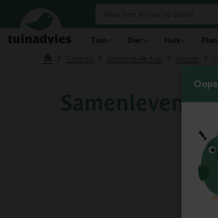
Tuin
Dier
Huis
Plan
Tuininfo
Dieren in de tuin
Vogels
S
Oops!
Samenleven me