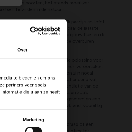
 vele andere soorten, het steeds moeilijker
atsen te vinden in de natuur.
eft heel wat holtes nodig voor elk paartje en liefst
elkaar. Slim als ze zijn hebben ze daar de laatste
ng voor gevonden: de schouw van jouw huis en de
die van de buren van de buren, de overburen
Over
or de kauw maar een minder goede oplossing voor
ouw kan namelijk heel wat problemen veroorzaken.
k zijn geen uitzondering, kauwen zijn nogal
 media te bieden en om ons
 takken, stof, plastiek en heel wat ander afval,
ze partners voor social
it materiaal verhindert de luchtventilatie van de
nformatie die u aan ze heeft
gevolgen hebben. Schadelijke gassen zoals
 ten allen tijde goed worden afgevoerd en een
d al snel het risico op schouwbrand, vooral bij
Marketing
ookgaten af met een stevige gaasdraad of een
x) met mazen van maximum drie centimeter