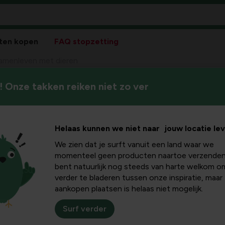
ten kopen
FAQ stopzetting
amenleven met dieren
 Onze takken reiken niet zo ver
Terug een klein beetje aandac
t dieren
in elkaars buurt wonen en he
Helaas kunnen we niet naar jouw locatie le
We zien dat je surft vanuit een land waar we
momenteel geen producten naartoe verzenden
bent natuurlijk nog steeds van harte welkom o
verder te bladeren tussen onze inspiratie, maar
Deel 3: Elk schouw
aankopen plaatsen is helaas niet mogelijk.
Terug een klein beetje a
Surf verder
graag in elkaars buurt w