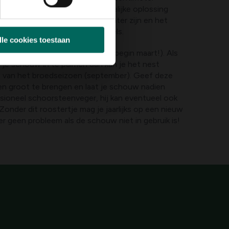
t gezien te worden als een tijdelijke oplossing
htigen in het algemeen erg pienter zijn en het
loswrikken met hun sterke snavels.
lle cookies toestaan
 voor het broedseizoen (doe dit begin maart!). Als
 je schouw in te palmen dan kan je het nest
e van het broedseizoen (september). Geef deze
en groot te brengen en laat je schouw nadien
ssioneel schoorsteenveger, hij kan eventueel ook
Zonder dit roostertje mag je jaarlijks op een nieuw
er geen probleem als de schouw niet in gebruik is!