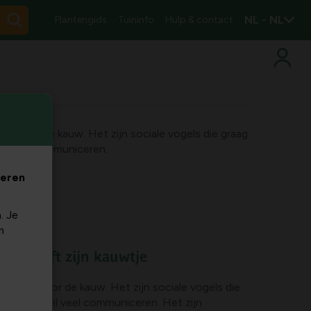
NL - NL
Plantengids
Tuininfo
Hulp & contact
ht voor de kauw. Het zijn sociale vogels die graag
el veel communiceren.
veren
. Je
m
tje heeft zijn kauwtje
andacht voor de kauw. Het zijn sociale vogels die
onen en heel veel communiceren. Het zijn