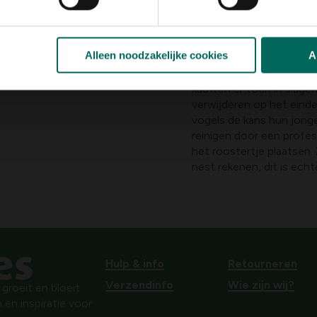
diameter. Gaasdraad dien
gezien kauwen en kraaiac
gaasdraad vroeg of laat 
Alleen noodzakelijke cookies
A
Sluit deze gaten af ruim
kauwen er toch in slagen
verwijderen op het eind
vogels de kans hun jong
reinigen door een profe
het roostertje plaatsen. 
nest rekenen, dit is echt
Hulp & info
Retourneren
Verzendinfo
Wie zijn wij?
roeit en bloeit.
 en inspiratie voor