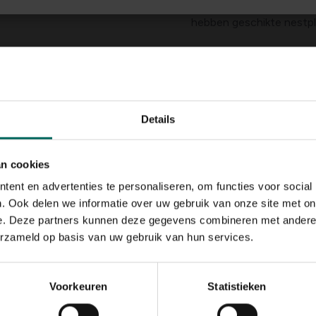
holenbroeders die, zoals
hebben geschikte nestpla
Een voltallige kolonie he
op een korte afstand bij 
jaren een goede oplossi
schouw van de buren en 
enzovoort enzoverder...
Details
Een ideale oplossing vo
ons. Een nest in de sch
an cookies
Nesten van twee meter di
ent en advertenties te personaliseren, om functies voor social
gretig met nestmateriaal:
. Ook delen we informatie over uw gebruik van onze site met on
alles wordt gebruikt. Al d
e. Deze partners kunnen deze gegevens combineren met andere i
schouw en dit kan nare 
koolstofmonoxide dienen
erzameld op basis van uw gebruik van hun services.
verstopte schouw verhoog
open haarden.
Voorkeuren
Statistieken
Sluit daarom tijdig de r
metalen roostertje (ino