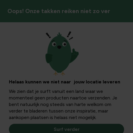
Oops! Onze takken reiken niet zo ver
Vogels
Op vogeltrektocht
door het herfstbos
Helaas kunnen we niet naar jouw locatie leveren
We zien dat je surft vanuit een land waar we
momenteel geen producten naartoe verzenden. Je
Ben je een vogelspotter, dan weet je dat het najaar één
bent natuurlijk nog steeds van harte welkom om
van de mooiste periode van het jaar is om vogels te
verder te bladeren tussen onze inspiratie, maar
spotten in de bossen.
aankopen plaatsen is helaas niet mogelijk.
Surf verder