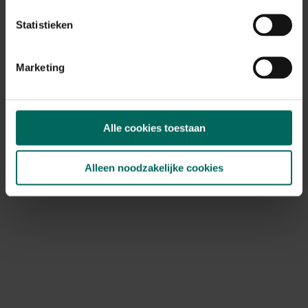
was op basis van de oogkleur: gele ogen wijzen op
overdagvliegers, oranje op schemeringvliegers, en zwarte
Statistieken
op nachtvliegers. Al zou deze regel niet meer 100%
kloppen.
Marketing
Een grote groep uilen leeft in en rond onze bossen, maar
ook open velden en boerderijen waar muisachtigen heel
actief zijn, zijn voor de uil favoriete leefplaatsen. Ze leven
dus dicht in de buurt van hun prooi want uilen zijn echte
Alle cookies toestaan
jagers. Met een beetje geluk tref je een groep
luidruchtige zangvogels aan, hangend rond een groep
roestende (in groep rustende) bosuilen die hun
Alleen noodzakelijke cookies
aanwezigheid verraden.
Wintergast in het bos
De middelgrote havikachtige
buizerd
komt vrij vaak bij
ons voor maar vertoeft tijdens het overwinteren het
liefst in een afwisselend landschap: bossen om te rusten
en open velden om te jagen. Vanuit de verre noordelijke
broedgebieden Scandinavië, Noord-Rusland en Finland,