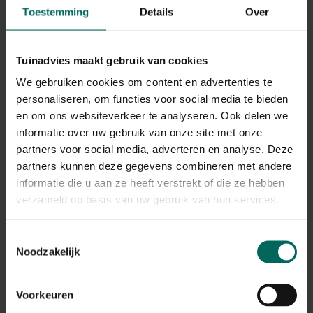
eindbestemming, kan je met een en verrekijker in de hand
Toestemming
Details
Over
eropuit trekken. Speurend tussen de verkleurde bladeren,
is de kans nu ook veel groter om roofvogels zoals uilen te
spotten.
Tuinadvies maakt gebruik van cookies
Vaste bosbewoners
We gebruiken cookies om content en advertenties te
personaliseren, om functies voor social media te bieden
Uilen behoren tot de groep standvogels, soorten die ons
en om ons websiteverkeer te analyseren. Ook delen we
land niet verlaten. Tijdens de herfst verlaten de
volwassen geworden jongen voor het eerst hun nest, op
informatie over uw gebruik van onze site met onze
zoek naar een eigen stekje in het bos. Dit fenomeen
partners voor social media, adverteren en analyse. Deze
maakt van het najaar de meest geschikte periode om een
partners kunnen deze gegevens combineren met andere
glimp van ze op te vangen.
informatie die u aan ze heeft verstrekt of die ze hebben
verzameld op basis van uw gebruik van hun services.
Met hun spookachtige roep, is de
bosuil
één van de best
gecamoufleerde uilen in zijn soort. Met de juiste zoektips
Toestemmingsselectie
kom je er ongetwijfeld ook eentje tegen. Voor de meeste
Noodzakelijk
soorten trek je er best laat op uit want ze vliegen en
jagen liefst bij schemering of 's nachts. Een aantal
soorten zoals de
steenuil
vliegen ook overdag. Een regel
Voorkeuren
die vroeger vaak werd gebruikt om uilen te classificeren