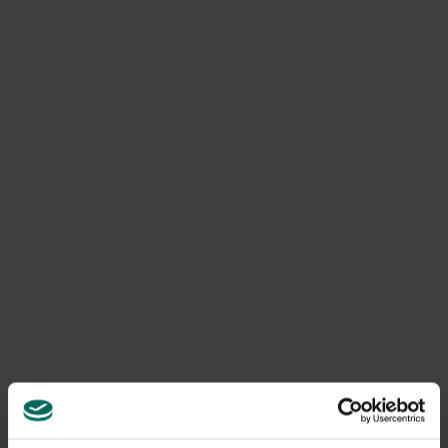
Wie niet weg is, is gezien
De start van de herfst is ook het begin van de najaarstrek.
Het hoogtepunt ligt rond september en oktober maar wil
je zeker niks missen, dan moet je vanaf augustus al op
pad gaan. Nu verschillende vogelsoorten onze
herfstbossen bezoeken als tussenstop of