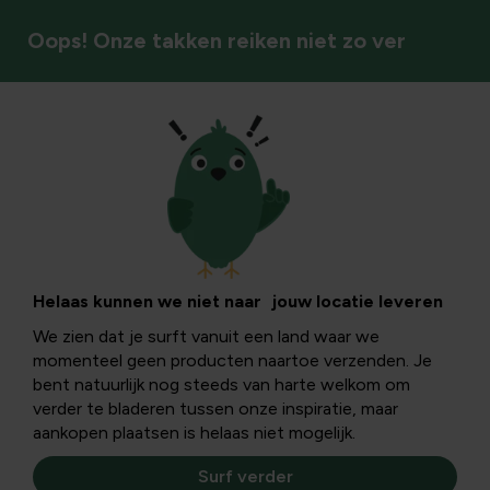
Oops! Onze takken reiken niet zo ver
Vogels
Het Grote
Vogelweekend: 24
Helaas kunnen we niet naar jouw locatie leveren
We zien dat je surft vanuit een land waar we
& 25 januari 2026
momenteel geen producten naartoe verzenden. Je
bent natuurlijk nog steeds van harte welkom om
verder te bladeren tussen onze inspiratie, maar
Tijdens Het Grote Vogelweekend tellen duizenden
aankopen plaatsen is helaas niet mogelijk.
Vlamingen opnieuw de vogels in hun tuin. In dit artikel
ontdek je hoe je je voorbereidt op een gevuld
Surf verder