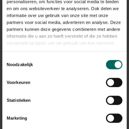
dat je tijdens jouw telling zag en geef je telling in op
personaliseren, om functies voor social media te bieden
de website van Natuurpunt.
en om ons websiteverkeer te analyseren. Ook delen we
informatie over uw gebruik van onze site met onze
Tel je nog een keer op een ander tijdstip tijdens het
partners voor social media, adverteren en analyse. Deze
weekend? Geef dan een nieuwe telling door.
Overvliegende vogels tellen niet mee.
partners kunnen deze gegevens combineren met andere
informatie die u aan ze heeft verstrekt of die ze hebben
Geen vogelexpert?
verzameld op basis van uw gebruik van hun services.
De huismus, koolmees, vink: er bestaan heel wat
vogelsoorten. Niet evident om deze allemaal van elkaar
Toestemmingsselectie
te onderscheiden. Gelukkig hoef je geen ornitholoog te
Noodzakelijk
zijn om ze te herkennen! Op de website vind je heel wat
hulpmiddeltjes
zoals een overzicht van de meest
voorkomende tuinvogels. Daarbij vind je steeds een
Voorkeuren
afbeelding en wat uitleg om ze makkelijker te herkennen.
Ook staan er tijdens het telweekend experts klaar om al
je vragen over vogels te beantwoorden.
Statistieken
Marketing