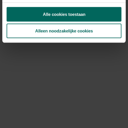
Alle cookies toestaan
Alleen noodzakelijke cookies
Hoe bereid je je voor op de vogeltelling?
1. Zorg voor een voederplaats
In de winter is voedsel schaars voor vogels, terwijl ze juist
dan veel energie nodig hebben om warm te blijven.
Insecten zijn weg, bessen zijn op, en sneeuw maakt het
moeilijk om zaden te vinden. Door de korte dagen blijft er
ook minder tijd over om te zoeken.