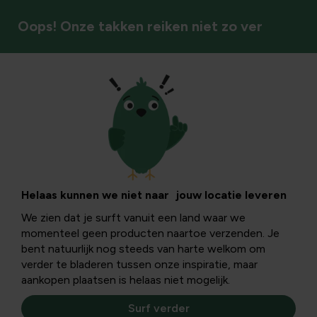
Oops! Onze takken reiken niet zo ver
Vogels
Geen vogels meer
tegen je raam
Helaas kunnen we niet naar jouw locatie leveren
We zien dat je surft vanuit een land waar we
momenteel geen producten naartoe verzenden. Je
Blinken jouw ramen ook zo mooi als een spiegel? Zo mooi,
bent natuurlijk nog steeds van harte welkom om
tot er plots een doffe 'bonk' komt en je nog net een
verder te bladeren tussen onze inspiratie, maar
vogel naar beneden ziet vallen.
aankopen plaatsen is helaas niet mogelijk.
Surf verder