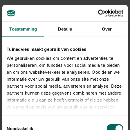
kant van de woning kan ervoor zorgen dat vogels het
glas niet zien en een zogezegde shortcut nemen naar
die boom.
Toestemming
Details
Over
Wat te doen bij een botsing?
Een botsing hoeft niet altijd slecht af te lopen. In de
Tuinadvies maakt gebruik van cookies
meeste gevallen was de slag niet hard en vliegt het
We gebruiken cookies om content en advertenties te
vogeltje van zelf terug weg. Blijft hij eerder wat versuft
personaliseren, om functies voor social media te bieden
zitten, dan kan het zijn dat het diertje een
en om ons websiteverkeer te analyseren. Ook delen we
hersenschudding heeft en doe je best het volgende:
informatie over uw gebruik van onze site met onze
partners voor social media, adverteren en analyse. Deze
Benader de gewonde vogel voorzichtig
zodat hij
partners kunnen deze gegevens combineren met andere
niet in paniek raakt. Gebruik indien nodig
handschoenen om je handen te beschermen tegen de
informatie die u aan ze heeft verstrekt of die ze hebben
klauwen of het pikken.
verzameld op basis van uw gebruik van hun services.
Plaats hem voor een half uur tot enkele uren in een
donkere, goed verluchte doos
. Durf je het diertje
Toestemmingsselectie
niet vast te nemen of zit hij al op een veilige plaats?
Noodzakelijk