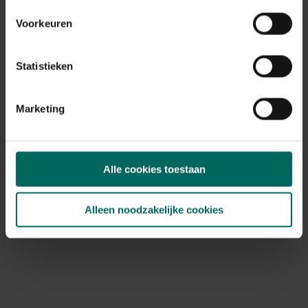
Voorkeuren
Statistieken
Stappenplan bij het planten
Marketing
Ga je aan de slag in de tuin of komen de bloembollen in
bloempotten? Kies je voor verschillende kleuren of ga je
voor een bepaalde tint? Bloembollen planten houdt veel
meer in dan je denkt. We helpen je
stap voor stap met
Alle cookies toestaan
het planten
.
Stap 1
Alleen noodzakelijke cookies
Maak een bloeischema van de plaatsen waar je
bloembollen wil planten. Zorg voor gelaagdheid door de
lagere soorten vooraan te plaatsen en de hogere
achteraan. Zet ze in groepjes om een mooier volume te
krijgen. Soorten als akelei en dahlia's zijn echte