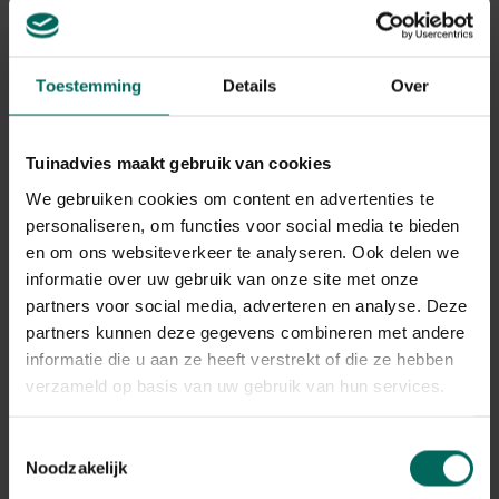
Maar deze bloeiperiode begint binnenkort, dus is het tijd
om de
zomerbloembollen
te planten. Ook hier verraadt
de naam wat het is:
bloembollen die bloeien in de
zomer
. Dit wil zeggen dat het plantseizoen nu van start
Toestemming
Details
Over
kan gaan. Enkele bekende soorten onder zomerbloeiers
zijn dahlia's, gladiolen, freesia's... Allemaal stuk voor stuk
prachtige bloemen met fantastische zomerse kleuren.
Tuinadvies maakt gebruik van cookies
Omdat de keuze aan diverse soorten zo groot is, helpen
We gebruiken cookies om content en advertenties te
we jou bij het kiezen. De komende weken lichten we
personaliseren, om functies voor social media te bieden
wekelijks een zomerbloeier uit met zijn unieke varianten
en om ons websiteverkeer te analyseren. Ook delen we
en kenmerken. Blijf onze pagina dus zeker volgen!
informatie over uw gebruik van onze site met onze
partners voor social media, adverteren en analyse. Deze
partners kunnen deze gegevens combineren met andere
informatie die u aan ze heeft verstrekt of die ze hebben
verzameld op basis van uw gebruik van hun services.
Toestemmingsselectie
Noodzakelijk