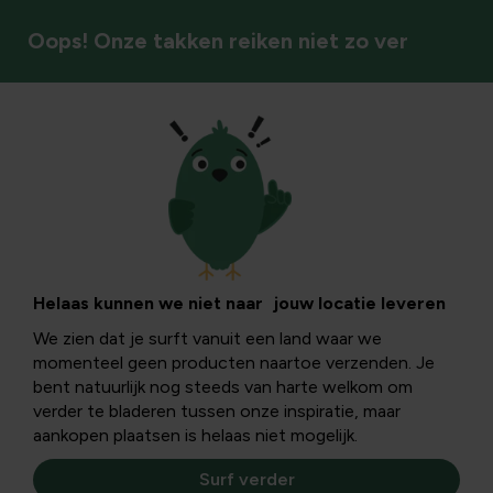
Oops! Onze takken reiken niet zo ver
Insecten & bestuivers
Zomerbloembollen:
van bol tot
Helaas kunnen we niet naar jouw locatie leveren
We zien dat je surft vanuit een land waar we
kleurrijke
momenteel geen producten naartoe verzenden. Je
bent natuurlijk nog steeds van harte welkom om
bloemenzee
verder te bladeren tussen onze inspiratie, maar
aankopen plaatsen is helaas niet mogelijk.
Surf verder
Met februari in zicht, weten we dat de lente niet meer zo