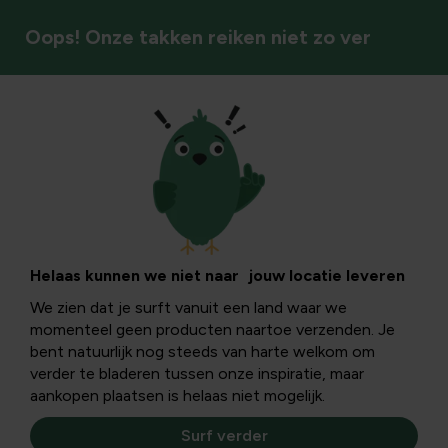
Oops! Onze takken reiken niet zo ver
Insecten & bestuivers
Waarom
bijenpollen goed
Helaas kunnen we niet naar jouw locatie leveren
We zien dat je surft vanuit een land waar we
voor ons zijn
momenteel geen producten naartoe verzenden. Je
bent natuurlijk nog steeds van harte welkom om
verder te bladeren tussen onze inspiratie, maar
Stuifmeelpollen zijn de mannelijke voortplantingscellen
aankopen plaatsen is helaas niet mogelijk.
van planten. Wat doen ze en wie heeft er baat bij?
Surf verder