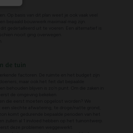
en. Op basis van dit plan weet je ook vaak veel
 een bepaald bouwwerk maximaal mag zijn.
dit gedetailleerd uit te voeren. Een alternatief is
sschien nooit ging overwegen.
n.
n de tuin
perkende factoren. De ruimte en het budget zijn
doeners, maar ook het feit dat bepaalde
n behouden blijven is zo’n punt. Om die zaken in
eerst de omgeving bekeken.
men die eerst moeten opgelost worden? We
 een slechte afwatering, te droge/natte grond,
 zon komt gedurende bepaalde perioden van het
n zullen al 1 invloed hebben op het tuinontwerp.
eerst deze problemen weggewerkt.