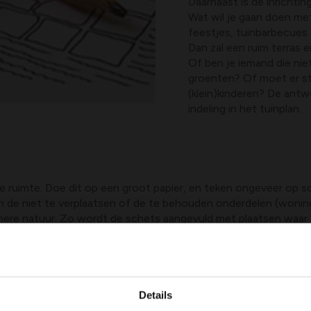
Daarnaast is de inrichti
Wat wil je gaan doen met 
feestjes, tuinbarbecues e
Dan zal een ruim terras e
Of ben je iemand die nie
groenten? Of moet er st
(klein)kinderen? De antw
indeling in het tuinplan.
ruimte. Doe dit op een groot papier, en teken ongeveer op scha
 de niet te verplaatsen of de te behouden onderdelen (woning, g
imere natuur. Zo wordt de schets aangevuld met plaatsen waar
n.
is even gelukkig dat de buurman een oude en lelijke schuur hee
etails op van hun tuin. Zo is er misschien een hondenren die ji
Details
l.