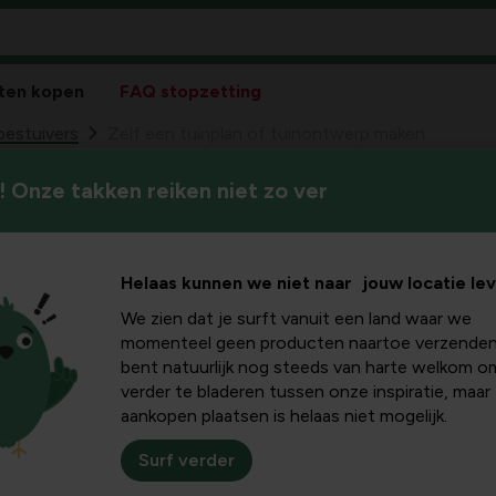
ten kopen
FAQ stopzetting
bestuivers
Zelf een tuinplan of tuinontwerp maken
 Onze takken reiken niet zo ver
Het is nuttig even stil te st
plan of
te komen. De tuin kan op di
 maken
Helaas kunnen we niet naar jouw locatie le
We zien dat je surft vanuit een land waar we
momenteel geen producten naartoe verzenden
bent natuurlijk nog steeds van harte welkom o
 met het plannen bij de (her)aanleg van hun tuin. In sommige
verder te bladeren tussen onze inspiratie, maar
aankopen plaatsen is helaas niet mogelijk.
et eigenlijk toch niet zo goed groeit als oorspronkelijk gedach
er verloren heeft.
Surf verder