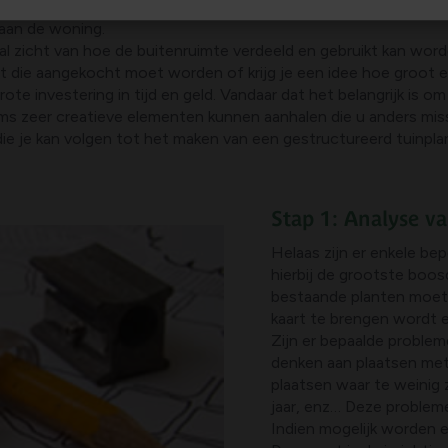
de situatie om zo tot een goed tuinontwerp te komen.
aan de woning.
aal zicht van hoe de buitenruimte verdeeld en gebruikt kan word
nt die aangekocht moet worden of krijg je een idee hoe groot
ote investering in tijd en geld. Vandaar dat het belangrijk is om 
 soms zeer creatieve elementen kunnen aanhalen die u anders mi
die je kan volgen tot het maken van een gestructureerd tuinpla
Stap 1: Analyse va
Helaas zijn er enkele be
hierbij de grootste boos
bestaande planten moete
kaart te brengen wordt 
Zijn er bepaalde proble
denken aan plaatsen met
plaatsen waar te weinig
jaar, enz… Deze probleme
Indien mogelijk worden 