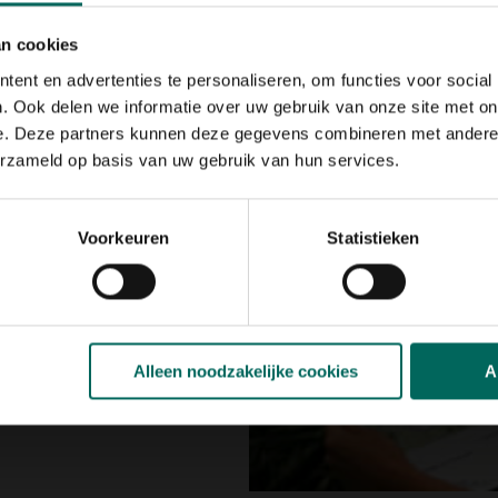
gemaakt worden. Doe dit voorlopig grofweg door plaatsen aa
an cookies
ent en advertenties te personaliseren, om functies voor social
. Ook delen we informatie over uw gebruik van onze site met on
e. Deze partners kunnen deze gegevens combineren met andere i
alle ideeën die voor
erzameld op basis van uw gebruik van hun services.
: groot gazon voor
feestjes, tuinhuis of
 een vijver of
Voorkeuren
Statistieken
ecue,
rschillen,… Voorlopig
ben. Geen zin om veel
rde materialen en kies
Alleen noodzakelijke cookies
A
 kunnen een
uinset in plaats van