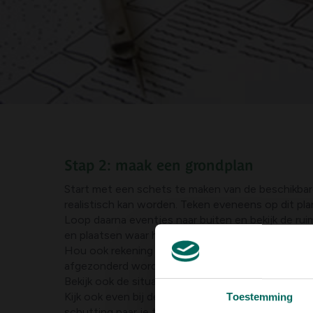
Stap 2: maak een grondplan
Start met een schets te maken van de beschikbare 
realistisch kan worden. Teken eveneens op dit plan
Loop daarna eventjes naar buiten en bekijk de ru
en plaatsen waar het soms echt warm kan worde
Hou ook rekening met het uitzicht. Niet iedereen 
afgezonderd worden voor de geluidshinder.
Bekijk ook de situatie vanuit de woning.
Kijk ook even bij de buren. Neem ook belangrijke d
Toestemming
schutting naar je toegestroomd bij hevige regenva