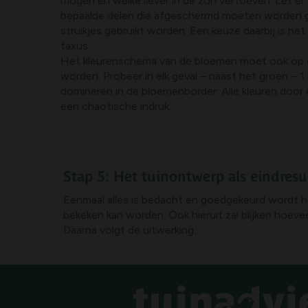
mogen en welke liever in de zon vertoeven. Let er 
bepaalde delen die afgeschermd moeten worden g
struikjes gebruikt worden. Een keuze daarbij is het
taxus.
Het kleurenschema van de bloemen moet ook op 
worden. Probeer in elk geval – naast het groen – 1 
domineren in de bloemenborder. Alle kleuren door 
een chaotische indruk.
Stap 5: Het tuinontwerp als eindresu
Eenmaal alles is bedacht en goedgekeurd wordt h
bekeken kan worden. Ook hieruit zal blijken hoevee
Daarna volgt de uitwerking…