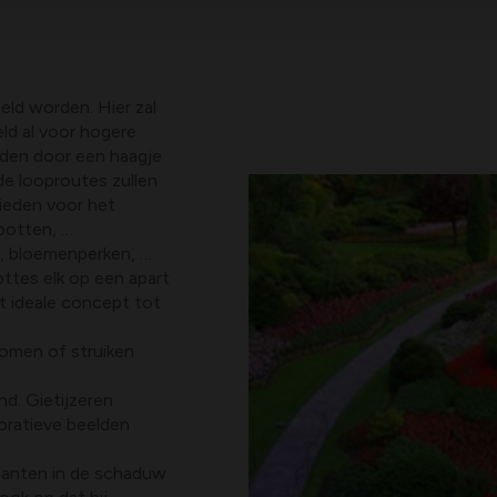
ld worden. Hier zal
eld al voor hogere
rden door een haagje
de looproutes zullen
ieden voor het
potten, …
en, bloemenperken, …
ottes elk op een apart
t ideale concept tot
bomen of struiken
nd. Gietijzeren
oratieve beelden
 planten in de schaduw