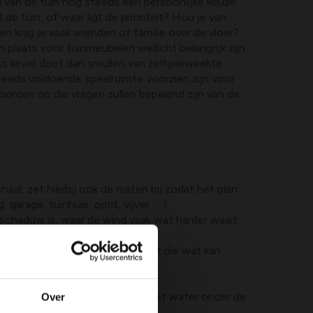
ng van de tuin nog steeds een persoonlijke keuze.
de tuin, of waar ligt de prioriteit? Hou je van
n krijg je vaak vrienden of familie over de vloer?
n plaats voor tuinmeubelen wellicht belangrijk zijn.
ts liever doet dan smullen van zelfgekweekte
eeds voldoende speelruimte voorzien zijn voor
oorden op die vragen zullen bepalend zijn van de
al, zet hierbij ook de maten bij zodat het plan
arage, tuinhuis, oprit, vijver, …).
 schaduw is, waar de wind vaak wat harder waait
ft of misschien is het een straat die wat kan
j liever wil afschermen of komt het water onder de
Over