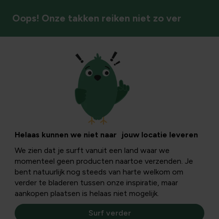
Oops! Onze takken reiken niet zo ver
Insecten & bestuivers
Tuinleven in
september
Helaas kunnen we niet naar jouw locatie leveren
We zien dat je surft vanuit een land waar we
momenteel geen producten naartoe verzenden. Je
Vele dieren maken zich op voor de wintermaanden. Help
bent natuurlijk nog steeds van harte welkom om
ze voor te bereiden door de juiste voeding aan te bieden,
verder te bladeren tussen onze inspiratie, maar
schuilplaatsen te voorzien en de beplanting aan te
aankopen plaatsen is helaas niet mogelijk.
passen.
Surf verder