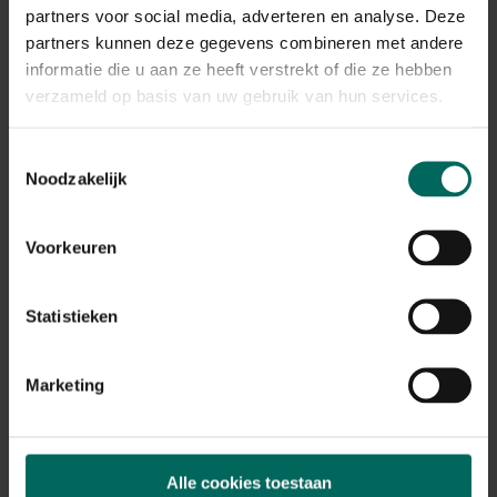
onderkomen niet alleen voor hun winterslaap, maar ook
partners voor social media, adverteren en analyse. Deze
als kraamnest en als veilige schuilplaats
.
partners kunnen deze gegevens combineren met andere
informatie die u aan ze heeft verstrekt of die ze hebben
verzameld op basis van uw gebruik van hun services.
Toestemmingsselectie
Noodzakelijk
Voorkeuren
Hommels
Statistieken
De hommels hebben nog steeds nood aan voedsel om de
herfst door te komen, zorg voor
genoeg herfstbloeiers
Marketing
zoals de Altheastruik
(Hibiscus)
, vlinderstruik
(Buddleja)
,
hemelsleutel
(Sedum)
, Persicaria, etc. ...
Zaai nu een groenbemester of bloemenweide in zodat je
Alle cookies toestaan
er in het voorjaar ten volle kunt van genieten.