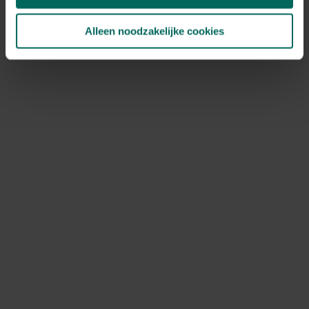
Alleen noodzakelijke cookies
Andere insecten
Maai bloemenweides tot zo’n 7,5 cm en laat het
maaiafval even liggen. Zo krijgen insecten de tijd om naar
veiligere plekken te gaan en kan het rijpe zaad nog vallen.
Vlinders voeden zich nu vooral aan de vlinderstruik, aan
gevallen fruit en aan speciale voederschalen. Je kunt ze
extra helpen door zelf vlindernectar aan te bieden. Laat
afgevallen fruit liggen, zet een voederschaal neer en
probeer de verschillende vlindersoorten op je
vlinderstruik te ontdekken.
Amfibieën
Jonge kikkers, salamanders en padden trekken massaal