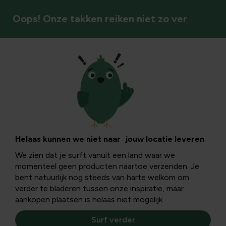
Oops! Onze takken reiken niet zo ver
Insecten & bestuivers
De opmars van de
letterzetter - Ips
Helaas kunnen we niet naar jouw locatie leveren
We zien dat je surft vanuit een land waar we
typographus
momenteel geen producten naartoe verzenden. Je
bent natuurlijk nog steeds van harte welkom om
verder te bladeren tussen onze inspiratie, maar
Ondanks het natte voorjaar, is de letterzetter al opnieuw
aankopen plaatsen is helaas niet mogelijk.
actief. Door de opwarming van de aarde vond hij reeds
zijn weg tot bij ons en dat zien we aan onze naaldbomen.
Surf verder