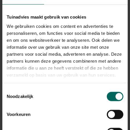
land de laatste jaren kent. Na enkele droge jaren
verzwakken onze bomen en worden zij een gemakkelijk
slachtoffer voor de letterzetter die doorgaans geen
Tuinadvies maakt gebruik van cookies
gezonde of jonge bomen aantast. De aanwezigheid van
We gebruiken cookies om content en advertenties te
de letterzetter staat en valt dus met de klimatologische
personaliseren, om functies voor social media te bieden
omstandigheden. De kever tast ook bomen aan die ouder
en om ons websiteverkeer te analyseren. Ook delen we
zijn dan 70 jaar, bomen die schade hebben opgelopen
informatie over uw gebruik van onze site met onze
door storm of reeds aangetast zijn door
partners voor social media, adverteren en analyse. Deze
schimmelinfecties of andere schadelijke insecten.
partners kunnen deze gegevens combineren met andere
informatie die u aan ze heeft verstrekt of die ze hebben
verzameld op basis van uw gebruik van hun services.
Toestemmingsselectie
Noodzakelijk
Aangetaste bomen kan je herkennen aan:
Voorkeuren
Geelbruin verkleurde boomtoppen
Boormeel op de stam