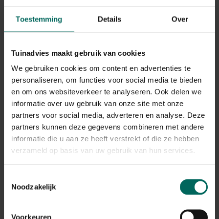
verbeelding.
Toestemming
Details
Over
Er zijn echter weinig betrouwbare zelfbestuivende rassen
dus informeer je goed wanneer je overgaat tot de
aanschaf van een appelboom. De meeste soorten zijn
verkrijgbaar als halfstam (120 cm) of als hoogstam (500
Tuinadvies maakt gebruik van cookies
cm).
We gebruiken cookies om content en advertenties te
personaliseren, om functies voor social media te bieden
Heb je niet voldoende plaats voor een boomvorm dan kan
en om ons websiteverkeer te analyseren. Ook delen we
je steeds kiezen voor lei- of struikvormen. Er zijn zelf
informatie over uw gebruik van onze site met onze
appelbomen die reeds in pot zijn opgekweekt en dus op
partners voor social media, adverteren en analyse. Deze
het balkon of in de patio kunnen. Ook met deze
partners kunnen deze gegevens combineren met andere
dwergvormen kan je perfect appels kweken.
Indien u een ras kiest dat niet zelfbestuivend is en toch
informatie die u aan ze heeft verstrekt of die ze hebben
maar plaats hebt voor één appelboom kan je voor een
verzameld op basis van uw gebruik van hun services.
zogenaamde ‘kleine bestuiver’ kiezen. Enkele betrouwbare
wilde appelsoorten zijn de iets grotere ‘John Downie’ en
Toestemmingsselectie
de kleine ‘Evereste’. Het zijn bovendien beiden excellente
Noodzakelijk
bijenplanten.
De zogenaamde junival is een natuurlijk wijze waarop de
Voorkeuren