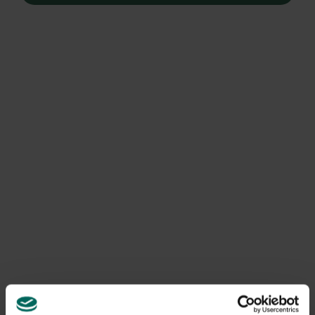
Ik ben van mening dat er in elke tuin, groot of klein, een
appelboom moet staan. Het is echter niet beleefd een
mening aan iemand op te dringen maar bij deze doe ik het
toch want appelen -of fruit in het algemeen- zijn gezond,
de vroege appelbloesems zijn geweldig en een boompje
vol glanzend rode appeltjes spreekt natuurlijk tot ieders