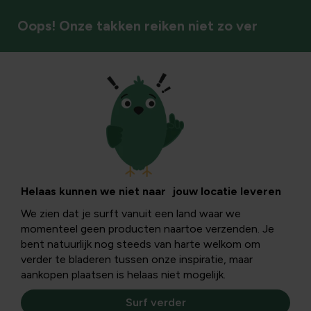
Oops! Onze takken reiken niet zo ver
Insecten & bestuivers
Appeltips: Soorten
appelbomen in de
Helaas kunnen we niet naar jouw locatie leveren
We zien dat je surft vanuit een land waar we
tuin planten
momenteel geen producten naartoe verzenden. Je
bent natuurlijk nog steeds van harte welkom om
verder te bladeren tussen onze inspiratie, maar
Appeltips: appelboom planten in de tuin, waarop letten bij
aankopen plaatsen is helaas niet mogelijk.
de aanplant van een appelboom. In dit artikel geven we je
graag wat tips.
Surf verder