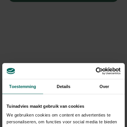
Filters
Intex Easy set
Intex zwemvest - Kids
compleet zwembad -
life jacket
Ø 305 x 76 cm - Intex
89,
31,
99
50
Easy set compleet
Toestemming
Details
Over
zwembad - Ø 305 x 76
cm
Tuinadvies maakt gebruik van cookies
We gebruiken cookies om content en advertenties te
personaliseren, om functies voor social media te bieden