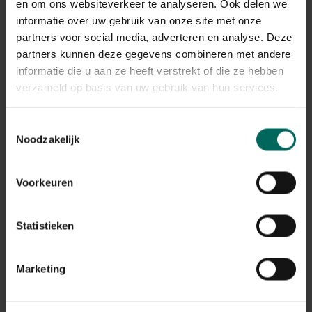
en om ons websiteverkeer te analyseren. Ook delen we
informatie over uw gebruik van onze site met onze
Intex Metal frame
partners voor social media, adverteren en analyse. Deze
zwembad
partners kunnen deze gegevens combineren met andere
rechthoekig - 450 x
179,
-
informatie die u aan ze heeft verstrekt of die ze hebben
220 x 84 cm
verzameld op basis van uw gebruik van hun services.
Toestemmingsselectie
Noodzakelijk
3 - 3 resulta(a)t(en) getoond
Terug naar boven
Voorkeuren
Ontspanning en plezier in eigen tuin
Statistieken
Ontdek ons uitgebreide assortiment
zwem- en
bubbelbaden,
perfect voor ultieme ontspanning en
plezier in je eigen tuin, het hele jaar door. Van compacte
Marketing
opblaasbare
spa’s
en
opzetzwembaden
tot luxe
jacuzzi’s
met geavanceerde functies, vind je bij ons alles
om van wellness en waterplezier te genieten wanneer