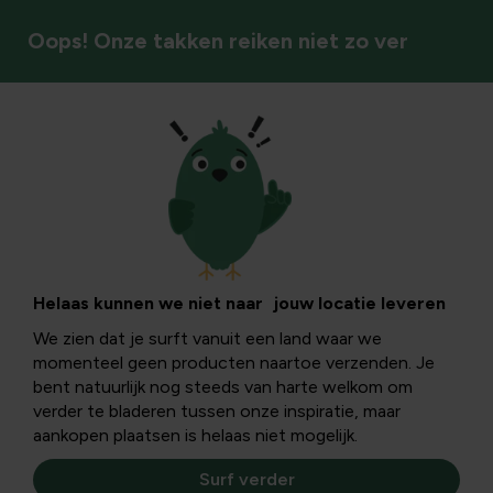
Oops! Onze takken reiken niet zo ver
Zwembad & vijver
Zwem- &
bubbelbade
Helaas kunnen we niet naar jouw locatie leveren
We zien dat je surft vanuit een land waar we
momenteel geen producten naartoe verzenden. Je
Geniet van verkoeling, ontspanning en wellness in je
bent natuurlijk nog steeds van harte welkom om
eigen tuin met zwembaden en bubbelbaden voor plezier
verder te bladeren tussen onze inspiratie, maar
en comfort.
aankopen plaatsen is helaas niet mogelijk.
Zwem- en bubbelbaden
Surf verder