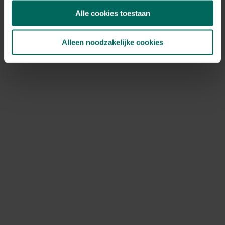
het jou uitkomt.
Alle cookies toestaan
Koop je zwem- en bubbelbaden bij
Alleen noodzakelijke cookies
Tuinadvies
Koop je zwem- en bubbelbaden bij Tuinadvies en maak
van je tuin een privé wellnessplek. Dankzij ons ruime
aanbod, duidelijke productinformatie en betrouwbare
service vind je snel het juiste model voor jouw wensen.
Bestel eenvoudig online en profiteer van een vlotte
levering zodat je meteen kunt genieten van waterpret
en ontspanning.
Ontdek Tuinadvies — jouw partner voor alles wat groeit
en bloeit. Betrouwbaar tuinadvies, kwaliteitsvolle
producten en inspiratie voor elke tuin- en dierliefhebber.