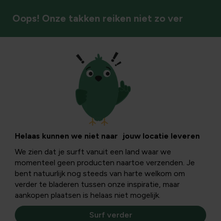
Oops! Onze takken reiken niet zo ver
Tuin
Planten opkweken
Ontdek hoe je sterke, gezonde planten kweekt: Van
Helaas kunnen we niet naar jouw locatie leveren
zaadje, tot volle groei. Hier bereid je je volledig voor op
We zien dat je surft vanuit een land waar we
het groeien en bloeien van jouw tuin.
momenteel geen producten naartoe verzenden. Je
bent natuurlijk nog steeds van harte welkom om
verder te bladeren tussen onze inspiratie, maar
aankopen plaatsen is helaas niet mogelijk.
Surf verder