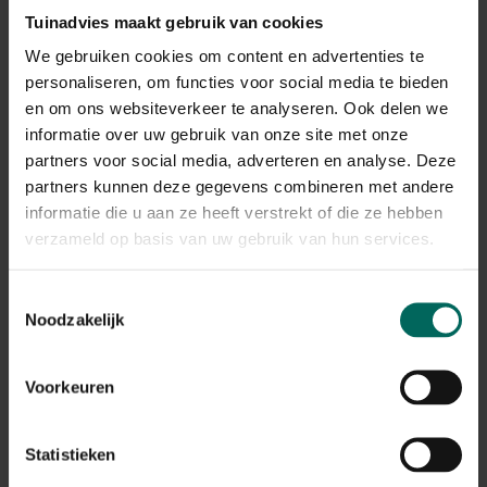
Tuinadvies maakt gebruik van cookies
We gebruiken cookies om content en advertenties te
personaliseren, om functies voor social media te bieden
en om ons websiteverkeer te analyseren. Ook delen we
informatie over uw gebruik van onze site met onze
partners voor social media, adverteren en analyse. Deze
partners kunnen deze gegevens combineren met andere
Vegtrug kweekkas
Vigoroot kweekzak -
informatie die u aan ze heeft verstrekt of die ze hebben
opbouw - 100 cm
Tuinkruiden 40 L
verzameld op basis van uw gebruik van hun services.
99,
12,
99
99
Toestemmingsselectie
Noodzakelijk
Voorkeuren
Statistieken
Kweekzak voor
Bruine ronde potten -