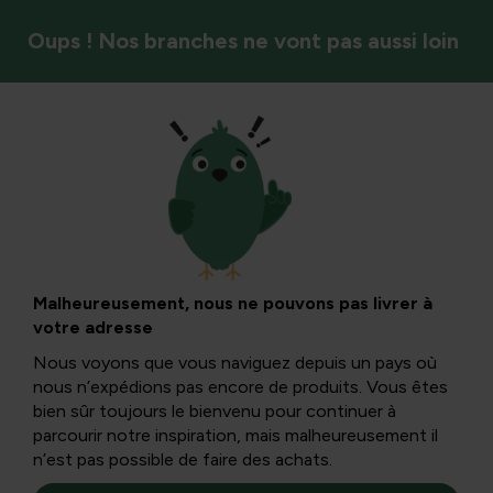
Oups ! Nos branches ne vont pas aussi loin
Les serres sous les projecteurs
Recevez un bon de 10 € par achat de 100
€ !*
Malheureusement, nous ne pouvons pas livrer à
Cette promotion est valable pour toutes les serres ci-
votre adresse
dessous.
Nous voyons que vous naviguez depuis un pays où
nous n’expédions pas encore de produits. Vous êtes
bien sûr toujours le bienvenu pour continuer à
parcourir notre inspiration, mais malheureusement il
n’est pas possible de faire des achats.
0 des résultats 0 présentés