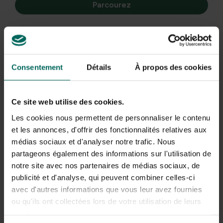
Parcourez
Retour en haut
*Comment fonctionne la promotion ?
Passez votre commande dans la boutique en ligne
Consentement
Détails
À propos des cookies
Nous livrons votre serre avec le plus grand soin
Pour chaque achat de 100 €, vous recevrez un
Ce site web utilise des cookies.
remboursement de 10 € pour un achat ultérieur sur
Les cookies nous permettent de personnaliser le contenu
notre site web**
et les annonces, d'offrir des fonctionnalités relatives aux
Dans la semaine suivant la livraison de la serre, vous
médias sociaux et d'analyser notre trafic. Nous
recevrez un e-mail de notre part, indiquant le
partageons également des informations sur l'utilisation de
montant que nous facturerons à votre compte
notre site avec nos partenaires de médias sociaux, de
À partir de ce moment, ce montant sera disponible
publicité et d'analyse, qui peuvent combiner celles-ci
sur votre compte à dépenser. La valeur est valable
avec d'autres informations que vous leur avez fournies
pour un an !
ou qu'ils ont collectées lors de votre utilisation de leurs
Toutes les serres sur lesquelles la promotion est
services.
valide sont disponibles
ici