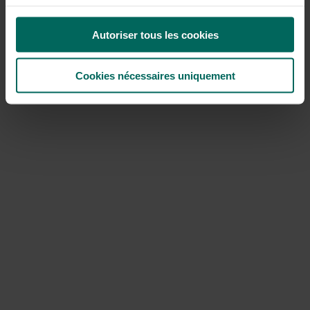
Des bombes de saveurs françaises ou italiennes aux
variétés robustes : ces marques ont tout ce dont un
potager a besoin
Autoriser tous les cookies
Mini-astuce : notez toujours les dates de semis et de
récolte, afin de découvrir rapidement quelles variétés
Cookies nécessaires uniquement
poussent bien dans votre jardin.
VT Seeds – petites mais agréables
Portée limitée, mais de qualité supérieure. Parfait pour
ceux qui cherchent des races familières.
Conseil : la laitue et les choux sont idéaux pour les
semis à différentes saisons.
Conseils bonus pour un départ en trombe
Des pots propres + un terreau frais = moins de
maladies.
Ne semez pas trop profondément – la plupart des