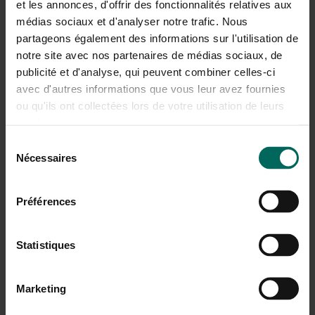
et les annonces, d'offrir des fonctionnalités relatives aux
combinaisons infinies.
médias sociaux et d'analyser notre trafic. Nous
partageons également des informations sur l'utilisation de
Conseil : Récoltez les micropousses en 7 à 14 jours et
utilisez-les sur votre pain ou dans des salades – effet
notre site avec nos partenaires de médias sociaux, de
wow instantané.
publicité et d'analyse, qui peuvent combiner celles-ci
avec d'autres informations que vous leur avez fournies
ou qu'ils ont collectées lors de votre utilisation de leurs
Wim Lybaert Zaden – Belge de
services.
confiance
Sélection
Nécessaires
du
Des variétés pratiques, testées dans les jardins belges.
consentement
Idéal pour ceux qui veulent récolter sans tracas. Conseil :
les tomates hybrides sont moins sensibles aux taches
Préférences
foliaires et donnent un rendement plus élevé.
Somers, Vilmorin, Hortitops &
Statistiques
Franchi – des classiques avec du
Marketing
caractère